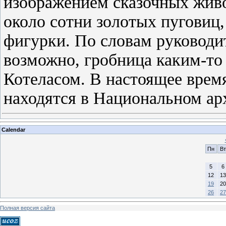
изображением сказочных живо
около сотни золотых пуговиц,
фигурки. По словам руководи
возможно, гробница каким-то 
Котеласом. В настоящее врем
находятся в Национальном а
Calendar
Пн
Вт
5
6
12
13
19
20
26
27
Полная версия сайта