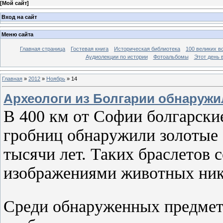
[
Мой сайт
]
Вход на сайт
Меню сайта
Главная страница
Гостевая книга
Историческая библиотека
100 великих в
Аудиолекции по истории
Фотоальбомы
Этот день 
Главная
»
2012
»
Ноябрь
»
14
Археологи из Болгарии обнаруж
В 400 км от Софии болгарски
гробниц обнаружили золотые 
тысячи лет. Таких браслетов 
изображениями животных нико
Среди обнаруженных предмето