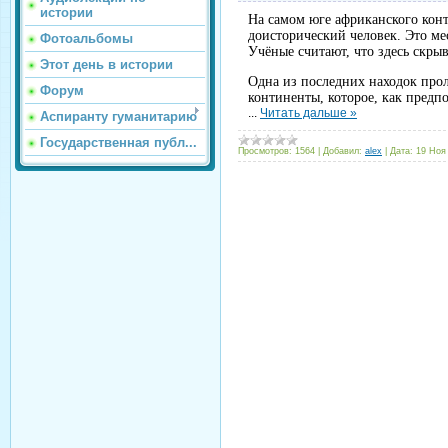
истории
На самом юге африканского конт
доисторический человек. Это ме
Фотоальбомы
Учёные считают, что здесь скры
Этот день в истории
Одна из последних находок про
Форум
континенты, которое, как предпол
...
Читать дальше »
Аспиранту гуманитарию
Государственная публ...
Просмотров:
1564
|
Добавил:
alex
|
Дата:
19 Ноя