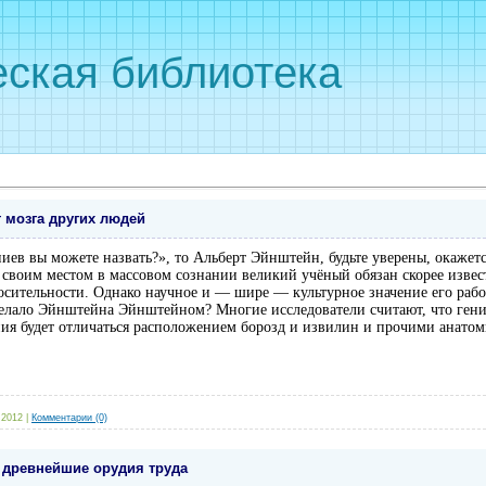
ская библиотека
 мозга других людей
ниев вы можете назвать?», то Альберт Эйнштейн, будьте уверены, окажется
я своим местом в массовом сознании великий учёный обязан скорее изве
ительности. Однако научное и — шире — культурное значение его работ
делало Эйнштейна Эйнштейном? Многие исследователи считают, что гени
ения будет отличаться расположением борозд и извилин и прочими анат
 2012
|
Комментарии (0)
древнейшие орудия труда