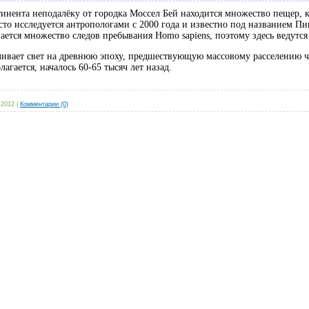
инента неподалёку от городка Моссел Бей находится множество пещер, к
сто исследуется антропологами с 2000 года и известно под названием Пин
вается множество следов пребывания Homo sapiens, поэтому здесь ведутс
ливает свет на древнюю эпоху, предшествующую массовому расселению ч
агается, началось 60-65 тысяч лет назад.
 2012
|
Комментарии (0)