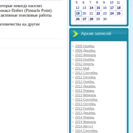
5
6
7
8
9
10
11
оторые некогда населял
12
13
14
15
16
17
18
накл-Пойнт (Pinnacle Point).
19
20
21
22
23
24
25
я активные поисковые работы.
26
27
28
29
30
еловечества на другие
Архив записей
2009 Ноябрь
2009 Декабрь
2010 Февраль
2010 Ноябрь
2012 Апрель
2012 Май
2012 Сентябрь
2012 Октябрь
2012 Ноябрь
2012 Декабрь
2013 Январь
2013 Февраль
2013 Сентябрь
2013 Октябрь
2013 Ноябрь
2013 Декабрь
2014 Январь
2014 Февраль
2014 Август
2014 Сентябрь