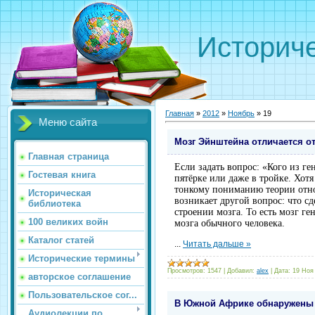
Историче
Главная
»
2012
»
Ноябрь
»
19
Меню сайта
Мозг Эйнштейна отличается от
Главная страница
Если задать вопрос: «Кого из ге
Гостевая книга
пятёрке или даже в тройке. Хот
тонкому пониманию теории относ
Историческая
возникает другой вопрос: что с
библиотека
строении мозга. То есть мозг г
100 великих войн
мозга обычного человека.
Каталог статей
...
Читать дальше »
Исторические термины
Просмотров:
1547
|
Добавил:
alex
|
Дата:
19 Ноя
авторское соглашение
Пользовательское сог...
В Южной Африке обнаружены 
Аудиолекции по