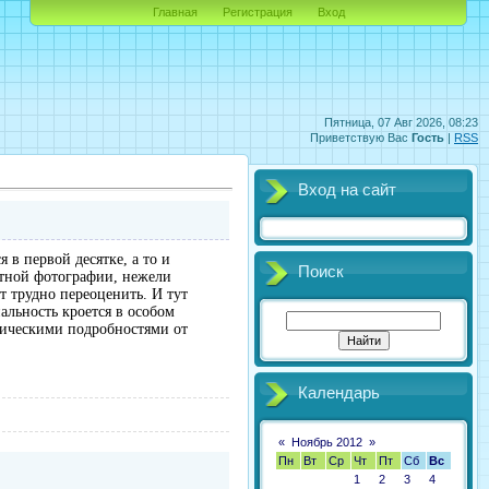
Главная
Регистрация
Вход
Пятница, 07 Авг 2026, 08:23
Приветствую Вас
Гость
|
RSS
Вход на сайт
 в первой десятке, а то и
Поиск
стной фотографии, нежели
 трудно переоценить. И тут
альность кроется в особом
омическими подробностями от
Календарь
«
Ноябрь 2012
»
Пн
Вт
Ср
Чт
Пт
Сб
Вс
1
2
3
4