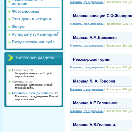
Маршалы, фельдмаршалы
|
Просмотров:
895
|
Д
истории
Фотоальбомы
Маршал авиации С.Ф.Жаворон
Этот день в истории
Маршалы, фельдмаршалы
|
Просмотров:
1331
|
Форум
Аспиранту гуманитарию
Маршал А.М.Еременко
Государственная публ...
Маршалы, фельдмаршалы
|
Просмотров:
891
|
Д
Категории раздела
Рейхмаршал Геринг.
Маршалы, фельдмаршалы
|
Просмотров:
936
|
Д
Генералы
[180]
биографии генералов Второй
мировой войны
Маршал Л. А. Говоров
Адмиралы
[20]
биографии адмиралов Второй
мировой войны
Маршалы, фельдмаршалы
|
Просмотров:
908
|
Д
Маршалы, фельдмаршалы
[95]
Маршалы, фельдмаршалы Второй
мировой войны
Маршал А.Е.Голованов.
Маршалы, фельдмаршалы
|
Просмотров:
863
|
Д
Маршал А.В.Геловани.