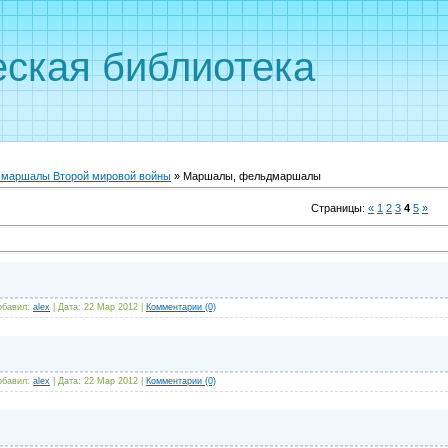
ская библиотека
, маршалы Второй мировой войны
» Маршалы, фельдмаршалы
Страницы
:
«
1
2
3
4
5
»
обавил:
alex
|
Дата:
22 Мар 2012
|
Комментарии (0)
обавил:
alex
|
Дата:
22 Мар 2012
|
Комментарии (0)