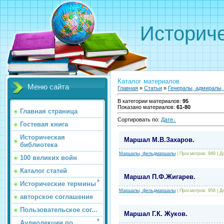
Историче
Каталог материалов
Меню сайта
Главная
»
Статьи
»
Генералы, адмиралы
В категории материалов
:
95
Показано материалов
:
61-80
Главная страница
Сортировать по
:
Дате
Гостевая книга
Историческая
Маршал М.В.Захаров.
библиотека
Маршалы, фельдмаршалы
|
Просмотров:
949
|
Д
100 великих войн
Каталог статей
Маршал П.Ф.Жигарев.
Исторические термины
Маршалы, фельдмаршалы
|
Просмотров:
958
|
Д
авторское соглашение
Пользовательское сог...
Маршал Г.К. Жуков.
Аудиолекции по