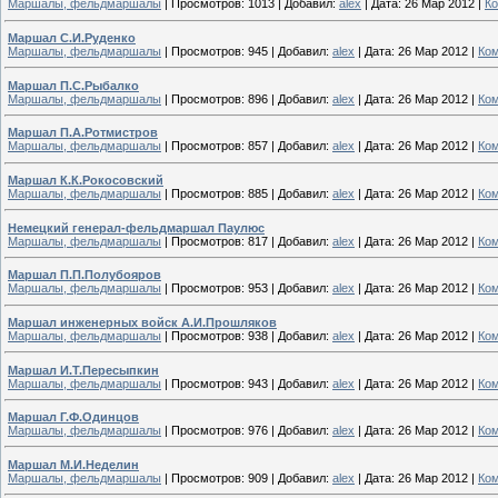
Маршалы, фельдмаршалы
|
Просмотров:
1013
|
Добавил:
alex
|
Дата:
26 Мар 2012
|
Ко
Маршал С.И.Руденко
Маршалы, фельдмаршалы
|
Просмотров:
945
|
Добавил:
alex
|
Дата:
26 Мар 2012
|
Ком
Маршал П.С.Рыбалко
Маршалы, фельдмаршалы
|
Просмотров:
896
|
Добавил:
alex
|
Дата:
26 Мар 2012
|
Ком
Маршал П.А.Ротмистров
Маршалы, фельдмаршалы
|
Просмотров:
857
|
Добавил:
alex
|
Дата:
26 Мар 2012
|
Ком
Маршал К.К.Рокосовский
Маршалы, фельдмаршалы
|
Просмотров:
885
|
Добавил:
alex
|
Дата:
26 Мар 2012
|
Ком
Немецкий генерал-фельдмаршал Паулюс
Маршалы, фельдмаршалы
|
Просмотров:
817
|
Добавил:
alex
|
Дата:
26 Мар 2012
|
Ком
Маршал П.П.Полубояров
Маршалы, фельдмаршалы
|
Просмотров:
953
|
Добавил:
alex
|
Дата:
26 Мар 2012
|
Ком
Маршал инженерных войск А.И.Прошляков
Маршалы, фельдмаршалы
|
Просмотров:
938
|
Добавил:
alex
|
Дата:
26 Мар 2012
|
Ком
Маршал И.Т.Пересыпкин
Маршалы, фельдмаршалы
|
Просмотров:
943
|
Добавил:
alex
|
Дата:
26 Мар 2012
|
Ком
Маршал Г.Ф.Одинцов
Маршалы, фельдмаршалы
|
Просмотров:
976
|
Добавил:
alex
|
Дата:
26 Мар 2012
|
Ком
Маршал М.И.Неделин
Маршалы, фельдмаршалы
|
Просмотров:
909
|
Добавил:
alex
|
Дата:
26 Мар 2012
|
Ком