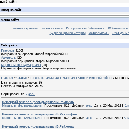
[
Мой сайт
]
Вход на сайт
Меню сайта
Главная страница
Гостевая книга
Историческая библиотека
100 великих в
Аудиолекции по истории
Фотоальбомы
Этот день 
Categories
Генералы
[180]
биографии генералов Второй мировой войны
Адмиралы
[20]
биографии адмиралов Второй мировой войны
Маршалы, фельдмаршалы
[95]
Маршалы, фельдмаршалы Второй мировой войны
Главная
»
Статьи
»
Генералы, адмиралы, маршалы Второй мировой войны
» Маршалы
В категории материалов
:
95
Показано материалов
:
21-40
Сортировать по
:
Дате
Немецкий генерал-фельдмаршал И.Роммель
Маршалы, фельдмаршалы
|
Просмотров:
921
|
Добавил:
alex
|
Дата:
26 Мар 2012
|
Ком
Немецкий генерал-фельдмаршал В.Рихтгофен
Маршалы, фельдмаршалы
|
Просмотров:
934
|
Добавил:
alex
|
Дата:
26 Мар 2012
|
Ком
Немецкий генерал-фельдмаршал В.Рейхенау