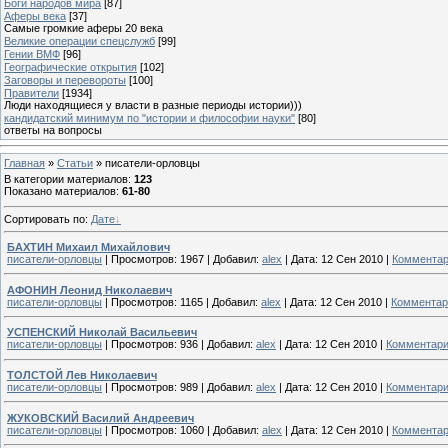
Боги народов мира
[87]
Аферы века
[37]
Самые громкие аферы 20 века
Великие операции спецслужб
[99]
Гении ВМФ
[96]
Географические открытия
[102]
Заговоры и перевороты
[100]
Правители
[1934]
Люди находящиеся у власти в разные периоды истории)))
кандидатский минимум по "истории и философии науки"
[80]
ответы на вопросы
Главная
»
Статьи
» писатели-орловцы
В категории материалов
:
123
Показано материалов
:
61-80
Сортировать по
:
Дате
БАХТИН Михаил Михайлович
писатели-орловцы
|
Просмотров:
1967
|
Добавил:
alex
|
Дата:
12 Сен 2010
|
Комментар
АФОНИН Леонид Николаевич
писатели-орловцы
|
Просмотров:
1165
|
Добавил:
alex
|
Дата:
12 Сен 2010
|
Комментар
УСПЕНСКИЙ Николай Васильевич
писатели-орловцы
|
Просмотров:
936
|
Добавил:
alex
|
Дата:
12 Сен 2010
|
Комментари
ТОЛСТОЙ Лев Николаевич
писатели-орловцы
|
Просмотров:
989
|
Добавил:
alex
|
Дата:
12 Сен 2010
|
Комментари
ЖУКОВСКИЙ Василий Андреевич
писатели-орловцы
|
Просмотров:
1060
|
Добавил:
alex
|
Дата:
12 Сен 2010
|
Комментар