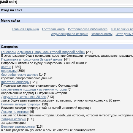
[
Мой сайт
]
Вход на сайт
Меню сайта
Главная страница
Гостевая книга
Историческая библиотека
100 великих в
Аудиолекции по истории
Фотоальбомы
Этот день 
Categories
Генералы, адмиралы, маршалы Второй мировой войны
[295]
В этом разделе будут помещены короткие биографии генералов, адмиралов, маршал
Педагогика и психология Высшей школы
[44]
Вопросы и ответы по курсу "Педагогика Высшей школы"
статьи
[1360]
рефераты
[390]
биографические данные
[149]
короткие биографические данные
писатели-орловцы
[123]
Писатели так или иначе связанные с Орловщиной
современные подходы к изучению истории
[6]
современные подходы к изучению истории
Документы, источники 20 век
[313]
здесь будут размещаться документы, первоисточники относящиеся к 20 веку.
Великие загадки природы
[120]
Великие загадки природы: тайны живой и неживой природы
Лекции по истории
[6]
Лекции по Отечественной истории, Всеобщей истории, истории литературы, истории 
Загадки истории
[109]
загадки истории
Великие авантюристы
[115]
в этом разделе вы узнаете о самых известных авантюристах