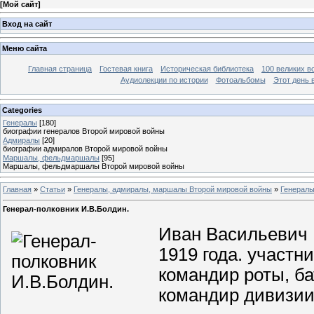
[
Мой сайт
]
Вход на сайт
Меню сайта
Главная страница
Гостевая книга
Историческая библиотека
100 великих в
Аудиолекции по истории
Фотоальбомы
Этот день 
Categories
Генералы
[180]
биографии генералов Второй мировой войны
Адмиралы
[20]
биографии адмиралов Второй мировой войны
Маршалы, фельдмаршалы
[95]
Маршалы, фельдмаршалы Второй мировой войны
Главная
»
Статьи
»
Генералы, адмиралы, маршалы Второй мировой войны
»
Генерал
Генерал-полковник И.В.Болдин.
Иван Васильевич 
1919 года. участн
командир роты, ба
командир дивизии