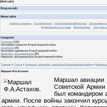
[
Мой сайт
]
Вход на сайт
Меню сайта
Главная страница
Гостевая книга
Историческая библиотека
100 великих в
Аудиолекции по истории
Фотоальбомы
Этот день 
Categories
Генералы
[180]
биографии генералов Второй мировой войны
Адмиралы
[20]
биографии адмиралов Второй мировой войны
Маршалы, фельдмаршалы
[95]
Маршалы, фельдмаршалы Второй мировой войны
Главная
»
Статьи
»
Генералы, адмиралы, маршалы Второй мировой войны
»
Маршалы
Маршал Ф.А.Астахов
Маршал авиации Ф
Советской Армии 
был командиром а
армии. После войны закончил курс