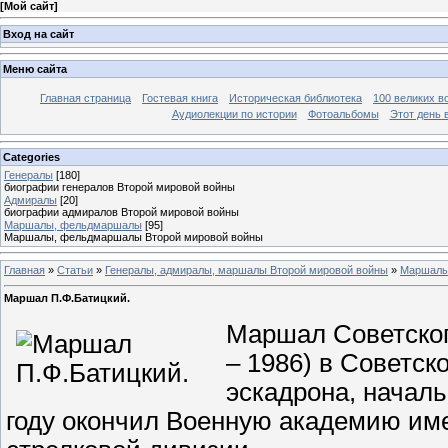
[
Мой сайт
]
Вход на сайт
Меню сайта
Главная страница
Гостевая книга
Историческая библиотека
100 великих в
Аудиолекции по истории
Фотоальбомы
Этот день 
Categories
Генералы
[180]
биографии генералов Второй мировой войны
Адмиралы
[20]
биографии адмиралов Второй мировой войны
Маршалы, фельдмаршалы
[95]
Маршалы, фельдмаршалы Второй мировой войны
Главная
»
Статьи
»
Генералы, адмиралы, маршалы Второй мировой войны
»
Маршалы
Маршал П.Ф.Батицкий.
Маршал Советског
– 1986) в Советск
эскадрона, началь
году окончил Военную академию име