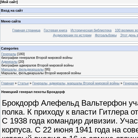
[
Мой сайт
]
Вход на сайт
Меню сайта
Главная страница
Гостевая книга
Историческая библиотека
100 великих в
Аудиолекции по истории
Фотоальбомы
Этот день 
Categories
Генералы
[180]
биографии генералов Второй мировой войны
Адмиралы
[20]
биографии адмиралов Второй мировой войны
Маршалы, фельдмаршалы
[95]
Маршалы, фельдмаршалы Второй мировой войны
Главная
»
Статьи
»
Генералы, адмиралы, маршалы Второй мировой войны
»
Генерал
Немецкий генерал пехоты Брокдорф
Брокдорф Алефельд Вальтерфон уч
полка. К приходу к власти Гитлера о
С 1938 года командир дивизии. Уча
корпуса. С 22 июня 1941 года на сов