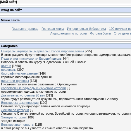
[
Мой сайт
]
Вход на сайт
Меню сайта
Главная страница
Гостевая книга
Историческая библиотека
100 великих в
Аудиолекции по истории
Фотоальбомы
Этот день 
Categories
Генералы, адмиралы, маршалы Второй мировой войны
[295]
В этом разделе будут помещены короткие биографии генералов, адмиралов, маршал
Педагогика и психология Высшей школы
[44]
Вопросы и ответы по курсу "Педагогика Высшей школы"
статьи
[1360]
рефераты
[390]
биографические данные
[149]
короткие биографические данные
писатели-орловцы
[123]
Писатели так или иначе связанные с Орловщиной
современные подходы к изучению истории
[6]
современные подходы к изучению истории
Документы, источники 20 век
[313]
здесь будут размещаться документы, первоисточники относящиеся к 20 веку.
Великие загадки природы
[120]
Великие загадки природы: тайны живой и неживой природы
Лекции по истории
[6]
Лекции по Отечественной истории, Всеобщей истории, истории литературы, истории 
Загадки истории
[109]
загадки истории
Великие авантюристы
[115]
в этом разделе вы узнаете о самых известных авантюристах