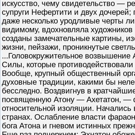
искусство, чему свидетельство — р
супруги Нефертити и двух дочерей;
даже несколько уродливые черты ли
видимому, вдохновляла художников 
созданы замечательные картины, и
жизни, пейзажи, проникнутые светл
...Головокружительное возвышение 
Силы, которые противодействовали
Вообще, крупный общественный орг
духовные традиции, какими бы неле
бесследно. Воздвигнув в кратчайши
посвященную Атону — Ахетатон, — ф
относительной изоляции. Начались 
странах. Ослабление власти фараон
бога Атона и гневом истинных преж
Еще раз подчеркнем: Эхнатон обожес