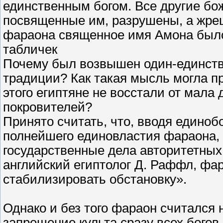
единственным богом. Все другие бо
посвященные им, разрушены, а жрец
фараона священное имя Амона было 
табличек
Почему был возвышен один-единств
традиции? Как такая мысль могла п
этого египтяне не восстали от мала
покровителей?
Принято считать, что, вводя единоб
полнейшего единовластия фараона, 
государственные дела авторитетных
английский египтолог Д. Раффл, фа
стабилизировать обстановку».
Однако и без того фараон считался 
запрещение культа сразу всех богов