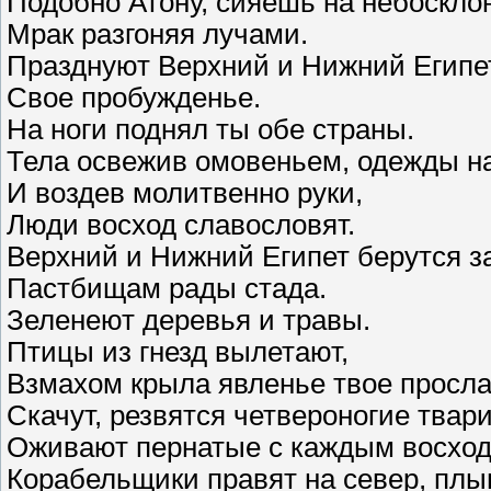
Подобно Атону, сияешь на небоскло
Мрак разгоняя лучами.
Празднуют Верхний и Нижний Египе
Свое пробужденье.
На ноги поднял ты обе страны.
Тела освежив омовеньем, одежды н
И воздев молитвенно руки,
Люди восход славословят.
Верхний и Нижний Египет берутся за
Пастбищам рады стада.
Зеленеют деревья и травы.
Птицы из гнезд вылетают,
Взмахом крыла явленье твое просла
Скачут, резвятся четвероногие твар
Оживают пернатые с каждым восход
Корабельщики правят на север, плыв