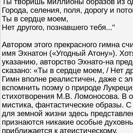
Ты творишь миллионы образов из од
Города, селения, поля, дорогу и поток
Ты в сердце моем,
Нет другого, познавшего тебя..."
Автором этого прекрасного гимна сч
имя Эхнатон («Угодный Атону»). Хот
указанию, авторство Эхнато-на пре
сказано: «Ты в сердце моем, / Нет д
Гимн вполне реалистичен, даже с э
вспомнить поэму о природе Лукрец
стихотворения М.В. Ломоносова. В о
мистика, фантастические образы. С
для земной жизни здесь представлен
признаются никакие особые духовны
приближается к атеистическому.