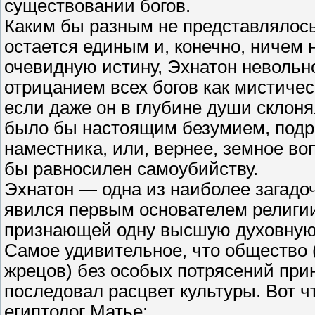
существовании богов.
Каким бы разным не представлялос
остается единым и, конечно, ничем
очевидную истину, Эхнатон невольн
отрицанием всех богов как мистиче
если даже он в глубине души склоня
было бы настоящим безумием, подр
наместника, или, вернее, земное в
бы равносилен самоубийству.
Эхнатон — одна из наиболее загадо
явился первым основателем религи
признающей одну высшую духовную
Самое удивительное, что общество 
жрецов) без особых потрясений прин
последовал расцвет культуры. Вот ч
египтолог Матье: