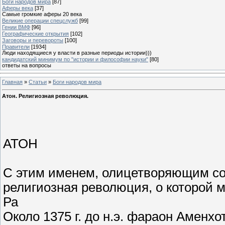
Боги народов мира
[87]
Аферы века
[37]
Самые громкие аферы 20 века
Великие операции спецслужб
[99]
Гении ВМФ
[96]
Географические открытия
[102]
Заговоры и перевороты
[100]
Правители
[1934]
Люди находящиеся у власти в разные периоды истории)))
кандидатский минимум по "истории и философии науки"
[80]
ответы на вопросы
Главная
»
Статьи
»
Боги народов мира
Атон. Религиозная революция.
АТОН
С этим именем, олицетворяющим со
религиозная революция, о которой 
Ра
Около 1375 г. до н.э. фараон Аменх