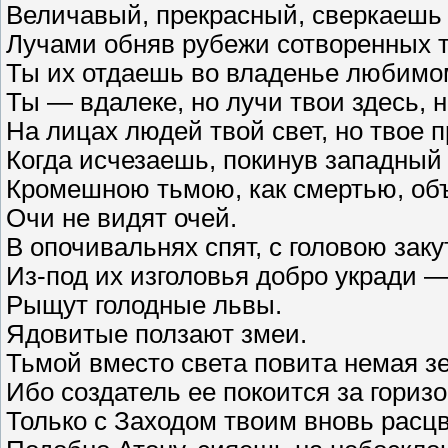
Величавый, прекрасный, сверкаешь 
Лучами обняв рубежи сотворенных 
Ты их отдаешь во владенье любимо
Ты — вдалеке, но лучи твои здесь, н
На лицах людей твой свет, но твое 
Когда исчезаешь, покинув западный
Кромешною тьмою, как смертью, об
Очи не видят очей.
В опочивальнях спят, с головою зак
Из-под их изголовья добро укради — 
Рыщут голодные львы.
Ядовитые ползают змеи.
Тьмой вместо света повита немая з
Ибо создатель ее покоится за гориз
Только с Заходом твоим вновь расцв