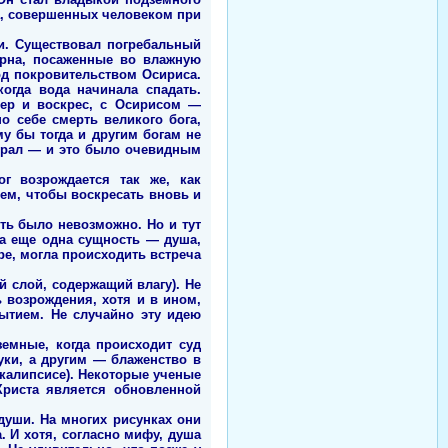
а, совершенных человеком при
и. Существовал погребальный
ерна, посаженные во влажную
д покровительством Осириса.
огда вода начинала спадать.
мер и воскрес, с Осирисом —
о себе смерть великого бога,
у бы тогда и другим богам не
мирал — и это было очевидным
г возрождается так же, как
тем, чтобы воскресать вновь и
ть было невозможно. Но и тут
ка еще одна сущность — душа,
ре, могла происходить встреча
 слой, содержащий влагу). Не
 возрождения, хотя и в ином,
ытием. Не случайно эту идею
земные, когда происходит суд
уки, а другим — блаженство в
калипсисе). Некоторые ученые
Христа является обновленной
души. На многих рисунках они
 И хотя, согласно мифу, душа