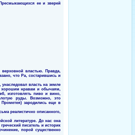
т, Пресмыкающихся ее и зверей
 верховной властью. Правда,
зано, что Ра, состарившись и
, унаследовал власть на земле
ей хорошим нравам и обычаям,
еб, изготовлять пиво и вино,
олотую руды. Возможно, это
 Прометея) зародились еще в
сьма реалистично описанного,
йской литературе. До нас она
греческий писатель и историк
очинение, порой существенно