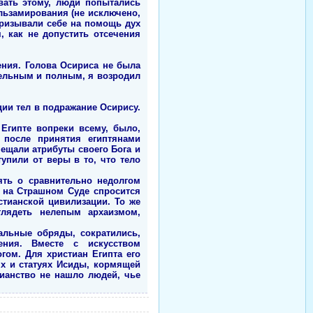
вать этому, люди попытались
альзамирования (не исключено,
призывали себе на помощь дух
, как не допустить отсечения
ения. Голова Осириса не была
 цельным и полным, я возродил
ции тел в подражание Осирису.
Египте вопреки всему, было,
 после принятия египтянами
ещали атрибуты своего Бога и
упили от веры в то, что тело
ять о сравнительно недолгом
 на Страшном Суде спросится
стианской цивилизации. То же
глядеть нелепым архаизмом,
альные обряды, сократились,
ния. Вместе с искусством
ом. Для христиан Египта его
ях и статуях Исиды, кормящей
тианство не нашло людей, чье