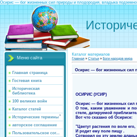
Осирис — бог жизненных сил природы и плодородия, владыка подземно
Историче
Каталог материалов
Меню сайта
Главная
»
Статьи
»
Боги народов мира
Осирис — бог жизненных сил 
Главная страница
Гостевая книга
Историческая
библиотека
ОСИРИС (УСИР)
100 великих войн
Осирис — бог жизненных сил 
О том, каким уважением и по
Каталог статей
стеле, датируемой приблизител
Исторические термины
Вот что сказано об Осирисе:
авторское соглашение
"Цветут растения по воле его,
И родит ему поле пищу .
Пользовательское сог...
Сотворил он эту землю длань