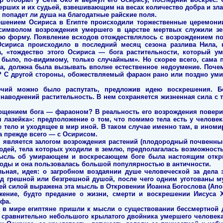
мерших и их судьей, взвешивающим на весах количество добра и зл
, попадет ли душа на благодатные райские поля.
ешением Осириса в Египте происходили торжественные церемони
 символом возрождения умершего в царстве мертвых служили з
ю форму. Появление всходов отождествлялось с возрождением по
сириса происходило в последний месяц сезона разлива Нила, к
а, «тождество этого Осириса — бога растительности, который у
ыло, по-видимому, только случайным». Но скорее всего, сама п
, должна была вызывать вполне естественное недоумение. Почем
и? С другой стороны, обожествляемый фараон рано или поздно у
ечий можно было распутать, предложив идею воскрешения. Бо
наводнений растительность. В нем сохраняется жизненная сила с 
ощением бога — фараоном? В реальность его возрождения повери
я лазейка»: предположение о том, что помимо тела есть у челове
тело и уходящее в мир иной. В таком случае именно там, в иноми
а прежде всего — с Осирисом.
, является залогом возрождения растений (плодородный почвенный
людей, тела которых уходили в землю, предполагалась возможность
ысль об умирающем и воскресающем боге была настоящим откр
роды и она пользовалась большой популярностью в античности.
льная, идея: о загробном воздаянии душе человеческой за дела 
над грешной или безгрешной душой, после чего одним уготованы м
шей силой выражена эта мысль в Откровении Иоанна Богослова (Апо
ение, будто предание о жизни, смерти и воскрешении Иисуса 
ифа.
 в мире египтяне пришли к мысли о существовании бессмертной 
 сравнительно небольшого крылатого двойника умершего человека.