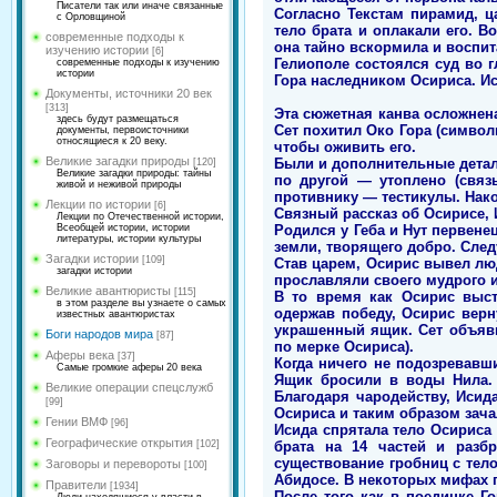
Писатели так или иначе связанные
Согласно Текстам пирамид, ц
с Орловщиной
тело брата и оплакали его. В
современные подходы к
она тайно вскормила и воспит
изучению истории
[6]
Гелиополе состоялся суд во г
современные подходы к изучению
истории
Гора наследником Осириса. Ис
Документы, источники 20 век
[313]
Эта сюжетная канва осложнена
здесь будут размещаться
Сет похитил Око Гора (символ
документы, первоисточники
относящиеся к 20 веку.
чтобы оживить его.
Великие загадки природы
Были и дополнительные детали
[120]
Великие загадки природы: тайны
по другой — утоплено (связ
живой и неживой природы
противнику — тестикулы. Нако
Лекции по истории
[6]
Связный рассказ об Осирисе, 
Лекции по Отечественной истории,
Родился у Геба и Нут первене
Всеобщей истории, истории
литературы, истории культуры
земли, творящего добро. Сле
Загадки истории
[109]
Став царем, Осирис вывел лю
загадки истории
прославляли своего мудрого и
Великие авантюристы
[115]
В то время как Осирис выст
в этом разделе вы узнаете о самых
одержав победу, Осирис верн
известных авантюристах
украшенный ящик. Сет объяви
Боги народов мира
[87]
по мерке Осириса).
Аферы века
[37]
Когда ничего не подозревавш
Самые громкие аферы 20 века
Ящик бросили в воды Нила. 
Великие операции спецслужб
Благодаря чародейству, Исид
[99]
Осириса и таким образом зачал
Гении ВМФ
[96]
Исида спрятала тело Осириса 
Географические открытия
брата на 14 частей и разб
[102]
существование гробниц с тело
Заговоры и перевороты
[100]
Абидосе. В некоторых мифах 
Правители
[1934]
После того как в поединке Г