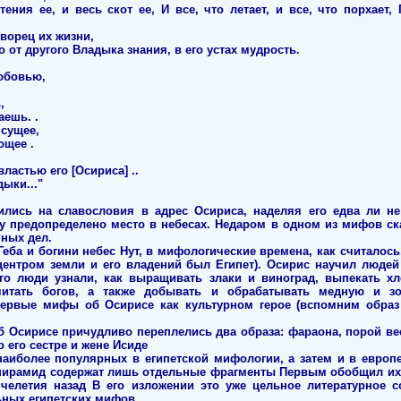
тения ее, и весь скот ее, И все, что летает, и все, что порхае
ворец их жизни,
 от другого Владыка знания, в его устах мудрость.
юбовью,
,
аешь. .
 сущее,
ющее .
властью его [Осириса] ..
ыки..."
пились на славословия в адрес Осириса, наделяя его едва ли не
му предопределено место в небесах. Недаром в одном из мифов ска
мных дел.
Геба и богини небес Нут, в мифологические времена, как считалось
, центром земли и его владений был Египет). Осирис научил люд
го люди узнали, как выращивать злаки и виноград, выпекать хл
очитать богов, а также добывать и обрабатывать медную и з
 первые мифы об Осирисе как культурном герое (вспомним образ
об Осирисе причудливо переплелись два образа: фараона, порой ве
о его сестре и жене Исиде
аиболее популярных в египетской мифологии, а затем и в европе
пирамид содержат лишь отдельные фрагменты Первым обобщил их 
ячелетия назад В его изложении это уже цельное литературное с
ных египетских мифов.