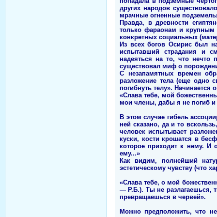
попадала в подземные чертоги
других народов существовал
мрачные огненные подземель
Правда, в древности египтя
только фараонам и крупным в
конкретных социальных (мате
Из всех богов Осирис был н
испытавший страдания и см
надеяться на то, что нечто
существовал миф о порождени
С незапамятных времен обр
разложение тела (еще одно с
погибнуть телу». Начинается о
«Слава тебе, мой божественн
мои члены, дабы я не погиб и 
В этом случае гибель ассоции
ней сказано, да и то вскользь
человек испытывает разложен
куски, кости крошатся в бес
которое приходит к нему. И 
ему...»
Как видим, полнейший нату
эстетическому чувству (что ха
«Слава тебе, о мой божестве
— Р.Б.). Ты не разлагаешься,
превращаешься в червей».
Можно предположить, что не