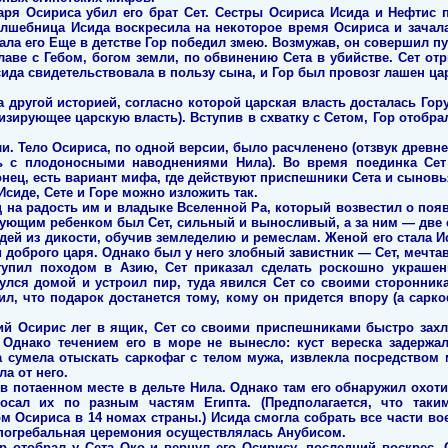
аря Осириса убил его брат Сет. Сестры Осириса Исида и Нефтис
олшебница Исида воскресила на некоторое время Осириса и зачала
ала его Еще в детстве Гор победил змею. Возмужав, он совершил пут
лаве с Гебом, богом земли, по обвинению Сета в убийстве. Сет от
ида свидетельствовала в пользу сына, и Гор был провозг лашен цар
 другой историей, согласно которой царская власть досталась Гору 
изирующее царскую власть). Вступив в схватку с Сетом, Гор отобрал
. Тело Осириса, по одной версии, было расчленено (отзвук древн
ь с плодоносными наводнениями Нила). Во время поединка Сет
нец, есть вариант мифа, где действуют приспешники Сета и сыновь
Исиде, Сете и Горе можно изложить так.
ц на радость им и владыке Вселенной Ра, который возвестил о поя
дующим ребенком был Сет, сильный и выносливый, а за ним — две 
дей из дикости, обучив земледелию и ремеслам. Женой его стала И
 доброго царя. Однако был у него злобный завистник — Сет, мечта
упил походом в Азию, Сет приказал сделать роскошно украшенн
улся домой и устроил пир, туда явился Сет со своими сторонник
л, что подарок достанется тому, кому он придется впору (а сарк
ий Осирис лег в ящик, Сет со своими приспешниками быстро захл
Однако течением его в море не вынесло: куст вереска задержал 
а сумела отыскать саркофаг с телом мужа, извлекла посредством 
а от него.
в потаенном месте в дельте Нила. Однако там его обнаружил охот
росал их по разным частям Египта. (Предполагается, что так
м Осириса в 14 номах страны.) Исида смогла собрать все части в
погребальная церемония осуществлялась Анубисом.
ор отобрал у Сета Око и вернул его Осирису, последний воскрес.