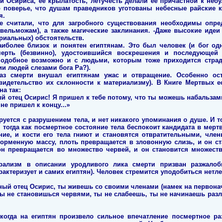
 Осириса, ее крылатость, летучесть делали ее причастной к небу
о поверье, что душам праведников уготованы небесные райские к
я.
не считали, что для загробного существования необходимы опр
ельможам), а также магические заклинания. -Даже высокие идеи
риальных) обстоятельств.
аиболее близок и понятен египтянам. Это был человек (и бог од
ерть (безвинно), удостоившийся воскрешения и последующей
 подобное возможно и с людьми, которым тоже приходится страд
и людей слезами бога Ра?).
аз смерти внушал египтянам ужас и отвращение. Особенно ос
видетельство их склонности к материализму). В Книге Мертвых ес
на так:
ый отец Осирис! Я пришел к тебе потому, что ты можешь набальзам
не пришел к концу...»
руется с разрушением тела, и нет никакого упоминания о душе. И 
, тогда как посмертное состояние тела беспокоит кандидата в мерт
ие, и кости его тела гниют и становятся отвратительными, чле
форменную массу, плоть превращается в зловонную слизь, и он с
он превращается во множество червей, и он становится множест
рализм в описании уродливого лика смерти призван разжалоби
рактеризует и самих египтян). Человек стремится уподобиться нетл
нный отец Осирис, ты живешь со своими членами (намек на первона
 ты не становишься червями, ты не слабеешь, ты не начинаешь разла
когда на египтян произвело сильное впечатление посмертное раз