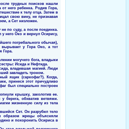
 после трудных поисков нашли
 от него ребенка. Родив Гора,
ешествие к телу отца. Затем в
рицал свою вину, не признавая
ем, а Сет низложен.
не по суду, а после поединка.
 у него Око и вернул Осирису,
ейшего погребального обычая),
 вырывает у Гора Око, а тот
я Гора.
влении могучего бога, владыки
сестры: Исида и Нефтида.
сида, владевшая магией. Люди
вший завладеть троном.
ый ящик (саркофаг?). Когда,
ами, принеся этот причудливо
офаг был специально построен
опнули крышку, заколотив ее.
у берега, обхватив ветвями.
магии жизненную силу из тела
ившийся Сет. Он разрубил тело
им образом жрецы объясняли
оедино и похоронить Осириса в
 Он стал владыкой подземного