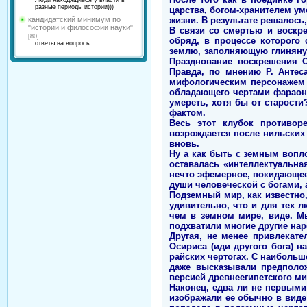
Люди находящиеся у власти в
разные периоды истории)))
царства, богом-хранителем у
жизни. В результате решалось
кандидатский минимум по
"истории и философии науки"
В связи со смертью и воскр
[80]
обряд, в процессе которого
ответы на вопросы
землю, заполняющую глиняну
Празднование воскрешения О
Правда, по мнению Р. Антес
мифологическим персонажем б
обладающего чертами фараона
умереть, хотя бы от старост
фактом.
Весь этот клубок противор
возрождается после нильских 
вновь.
Ну а как быть с земным вопл
оставалась «интеллектуальна
нечто эфемерное, покидающее 
души человеческой с богами, 
Подземный мир, как известно
удивительно, что и для тех 
чем в земном мире, виде. М
подхватили многие другие на
Другая, не менее привлекате
Осириса (иди другого бога) 
райских чертогах. С наиболь
даже высказывали предполож
версией древнеегипетского м
Наконец, едва ли не первыми
изображали ее обычно в виде