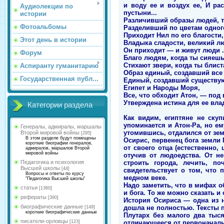
и воду ее и воздух ее, И рас
Аудиолекции по
пустыни...
истории
Различивший образы людей, т
Фотоальбомы
Разделивший по цветам одного
Приходит Нил по его благости,
Этот день в истории
Владыка сладости, великий л
Он приходит — и живут люди .
Форум
Благо людям, когда ты сияешь
Стихают звери, когда ты блист
Аспиранту гуманитарию
Образ единый, создавший все
Государственная публ...
Единый, создавший существу
Египет и Народы Моря,
Все, что обходит Атон, — под 
Утверждена истина для ее влад
Категории раздела
Как видим, египтяне не ску
упоминается и Атон-Ра, но е
Генералы, адмиралы, маршалы
утомившись, отдалился от зе
Второй мировой войны
[295]
В этом разделе будут помещены
Осирис, первенец бога земли 
короткие биографии генералов,
от своего отца (естественно
адмиралов, маршалов Второй
мировой войны
отучив от людоедства. От не
строить города, лечить, п
Педагогика и психология
Высшей школы
[44]
свидетельствует о том, что
Вопросы и ответы по курсу
медном веке.
"Педагогика Высшей школы"
Надо заметить, что в мифах 
статьи
[1360]
и бога. То же можно сказать и 
рефераты
[390]
История Осириса — одна из н
биографические данные
дошла не полностью. Тексты 
[149]
короткие биографические данные
Плутарх без малого два тыс
писатели-орловцы
отличающееся от первоначаль
[123]