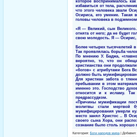
которое воспринималось как
избавиться от тела, расчлени
что этого человека звали Ос
Осириса, его умение. Такая 
головы человека в подземном
«Я — Великий, сын Великого.
отнята от него; да не будет 
свою молодость. Я — Осирис,
Более четырех тысячелетий в 
Так проявлялась борьба челов
По мнению У. Баджа, «главн
вероятно, то, что он обещ
христианства они продолжали
«богов» с атрибутами Бога В
должно быть мумифицировано,
Для христиан забота о тлен
пребывании в этом материал
именно это. Господство духо
относится и к исламу. Так
предрассудком.
«Причины мумификации посте
молитвы стали мертвой б
мумифицирования умерли кул
место занял Христос .. В Ос
своего сына Хора, они распо
сознание было столь хорошо п
Категория
:
Боги народов мира
|
Добавил
: