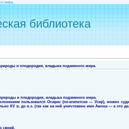
го мира.
ская библиотека
природы и плодородия, владыка подземного мира.
природы и плодородия, владыка подземного мира.
клонением пользовался Осирис (по-египетски — Усир), можно суди
ьно XV в. до н.э. (так как на ней уничтожено имя Амона — а это д
ю своей,