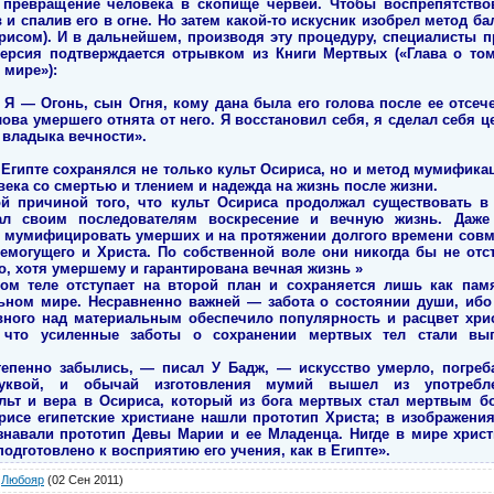
 превращение человека в скопище червей. Чтобы воспрепятство
в и спалив его в огне. Но затем какой-то искусник изобрел метод б
ирисом). И в дальнейшем, производя эту процедуру, специалисты 
версия подтверждается отрывком из Книги Мертвых («Глава о том
 мире»):
 Я — Огонь, сын Огня, кому дана была его голова после ее отсеч
голова умершего отнята от него. Я восстановил себя, я сделал себя
 владыка вечности».
Египте сохранялся не только культ Осириса, но и метод мумифика
ека со смертью и тлением и надежда на жизнь после жизни.
ой причиной того, что культ Осириса продолжал существовать в 
ал своим последователям воскресение и вечную жизнь. Даже
 мумифицировать умерших и на протяжении долгого времени совм
семогущего и Христа. По собственной воле они никогда бы не отст
 хотя умершему и гарантирована вечная жизнь »
ном теле отступает на второй план и сохраняется лишь как пам
ьном мире. Несравненно важней — забота о состоянии души, ибо
вного над материальным обеспечило популярность и расцвет хри
 что усиленные заботы о сохранении мертвых тел стали вы
пенно забылись, — писал У Бадж, — искусство умерло, погреб
уквой, и обычай изготовления мумий вышел из употребле
ьт и вера в Осириса, который из бога мертвых стал мертвым бог
ирисе египетские христиане нашли прототип Христа; в изображени
знавали прототип Девы Марии и ее Младенца. Нигде в мире хрис
одготовлено к восприятию его учения, как в Египте».
Любояр
(02 Сен 2011)