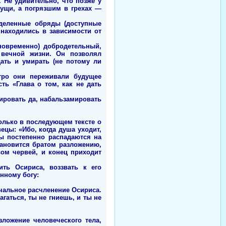
. Не удивительно, что позже у
ущи, а погрязшим в грехах —
еделенные обряды (доступные
 находились в зависимости от
новременно) добродетельный,
 вечной жизни. Он позволял
ать и умирать (не потому ли
тро они переживали будущее
ть «Глава о том, как не дать
ировать да, набальзамировать
только в последующем тексте о
вецы: «Ибо, когда душа уходит,
ны постепенно распадаются на
тановится братом разложению,
вом червей, и конец приходит
ть Осириса, воззвать к его
енному богу:
чальное расчленение Осириса.
гаться, ты не гниешь, и ты не
ложение человеческого тела,