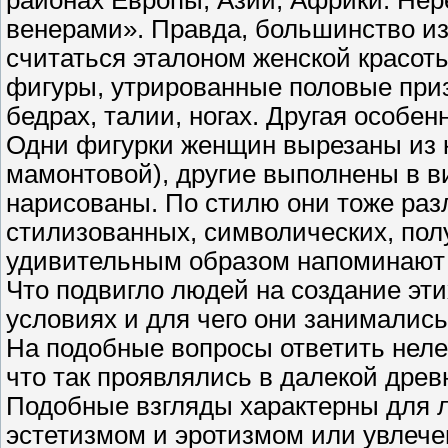
районах Европы, Азии, Африки. Не
венерами». Правда, большинство из 
считаться эталоном женской красот
фигуры, утрированные половые приз
бедрах, талии, ногах. Другая особенн
Одни фигурки женщин вырезаны из к
мамонтовой), другие выполнены в в
нарисованы. По стилю они тоже раз
стилизованных, символических, по
удивительным образом напоминают 
Что подвигло людей на создание эти
условиях и для чего они занималис
На подобные вопросы ответить неле
что так проявлялись в далекой древ
Подобные взгляды характерны для 
эстетизмом и эротизмом или увлеч