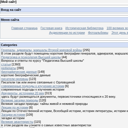
[
Мой сайт
]
Вход на сайт
Меню сайта
Главная страница
Гостевая книга
Историческая библиотека
100 великих в
Аудиолекции по истории
Фотоальбомы
Этот день 
Categories
Генералы, адмиралы, маршалы Второй мировой войны
[295]
В этом разделе будут помещены короткие биографии генералов, адмиралов, маршал
Педагогика и психология Высшей школы
[44]
Вопросы и ответы по курсу "Педагогика Высшей школы"
статьи
[1360]
рефераты
[390]
биографические данные
[149]
короткие биографические данные
писатели-орловцы
[123]
Писатели так или иначе связанные с Орловщиной
современные подходы к изучению истории
[6]
современные подходы к изучению истории
Документы, источники 20 век
[313]
здесь будут размещаться документы, первоисточники относящиеся к 20 веку.
Великие загадки природы
[120]
Великие загадки природы: тайны живой и неживой природы
Лекции по истории
[6]
Лекции по Отечественной истории, Всеобщей истории, истории литературы, истории 
Загадки истории
[109]
загадки истории
Великие авантюристы
[115]
в этом разделе вы узнаете о самых известных авантюристах