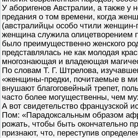
У аборигенов Австралии, а также у
предания о том времени, когда жен
(австралийцы особо чтили женщин-п
женщина служила олицетворением п
было преимущественно женского ро
представлялась не как молодая кра
многознающая и владеющая магиче
По словам Т. Г. Штрелова, изучавше
«женщины-предки, почитаемые в миф
внушают благоговейный трепет, пол
часто более могущественны, чем м
А вот свидетельство французской и
Пом: «Парадоксальным образом афр
рожать, чтобы быть окончательно 
признают, что, переступив определе