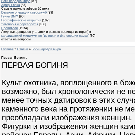
Боги народов мира
[87]
Аферы века
[37]
Самые громкие аферы 20 века
Великие операции спецслужб
[99]
Гении ВМФ
[96]
Географические открытия
[102]
Заговоры и перевороты
[100]
Правители
[1934]
Люди находящиеся у власти в разные периоды истории)))
кандидатский минимум по "истории и философии науки"
[80]
ответы на вопросы
Главная
»
Статьи
»
Боги народов мира
Первая Богиня.
ПЕРВАЯ БОГИНЯ
Культ охотника, воплощенного в бож
возможно, был хронологически не п
менее точных датировок в этих случа
каменного века на протяжении не м
преобладали изображения женщин.
Фигурки и изображения женщин кам