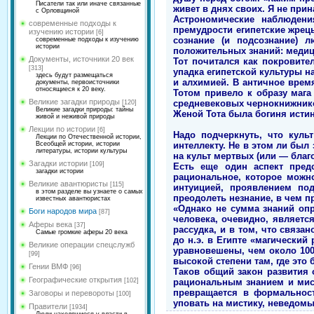
Писатели так или иначе связанные
живет в днях своих. Я не при
с Орловщиной
Астрономические наблюдени
современные подходы к
премудрости египетские жрец
изучению истории
[6]
сознание (и подсознание) 
современные подходы к изучению
истории
положительных знаний: медиц
Документы, источники 20 век
Тот почитался как покровите
[313]
упадка египетской культуры 
здесь будут размещаться
и алхимией. В античное врем
документы, первоисточники
относящиеся к 20 веку.
Тотом привело к образу мага
Великие загадки природы
средневековых чернокнижнико
[120]
Великие загадки природы: тайны
Женой Тота была богиня истин
живой и неживой природы
Лекции по истории
[6]
Надо подчеркнуть, что куль
Лекции по Отечественной истории,
интеллекту. Не в этом ли был
Всеобщей истории, истории
литературы, истории культуры
на культ мертвых (или — благ
Загадки истории
[109]
Есть еще один аспект пред
загадки истории
рациональное, которое можно
Великие авантюристы
[115]
интуицией, проявлением по
в этом разделе вы узнаете о самых
преодолеть незнание, в чем п
известных авантюристах
«Однако не сумма знаний опр
Боги народов мира
[87]
человека, очевидно, является
Аферы века
[37]
рассудка, и в том, что связан
Самые громкие аферы 20 века
до н.э. в Египте «магически
Великие операции спецслужб
уравновешены, чем около 100
[99]
высокой степени там, где это
Гении ВМФ
[96]
Таков общий закон развития 
Географические открытия
рациональным знанием и мист
[102]
превращается в формальност
Заговоры и перевороты
[100]
уповать на мистику, неведомые
Правители
[1934]