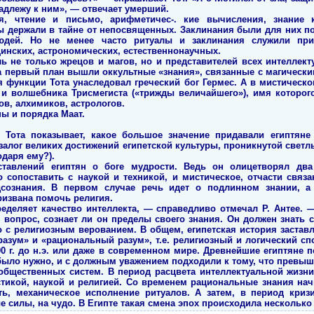
надлежу к ним», — отвечает умерший.
я, чтение и письмо, арифметичес-. кие вычисления, знание
ы держали в тайне от непосвященных. Заклинания были для них п
людей. Но не менее часто ритуалы и заклинания служили пр
инских, астрономических, естественнонаучных.
ль не только жрецов и магов, но и представителей всех интеллек
на первый план вышли оккультные «знания», связанные с магически
я функции Тота унаследовал греческий бог Гермес. А в мистическо
 и волшебника Трисмегиста («трижды величайшего»), имя которо
в, алхимиков, астрологов.
ы и порядка Маат.
т Тота показывает, какое большое значение придавали египтяне 
 залог великих достижений египетской культуры, проникнутой све
одаря ему?).
ставлений египтян о боге мудрости. Ведь он олицетворял два
 сопоставить с наукой и техникой, и мистическое, отчасти связ
дсознания. В первом случае речь идет о подлинном знании, 
ризвана помочь религия.
еделяет качество интеллекта, — справедливо отмечал Р. Антее.
 вопрос, сознает ли он пределы своего знания. Он должен знать с
о с религиозным верованием. В общем, египетская история заставля
й разум» и «рациональный разум», т.е. религиозный и логический 
0 г. до н.э. или даже в современном мире. Древнейшие египтяне 
 было нужно, и с должным уважением подходили к тому, что превыш
общественных систем. В период расцвета интеллектуальной жизн
икой, наукой и религией. Со временем рациональные знания нач
ь, механическое исполнение ритуалов. А затем, в период криз
 силы, на чудо. В Египте такая смена эпох происходила несколько 