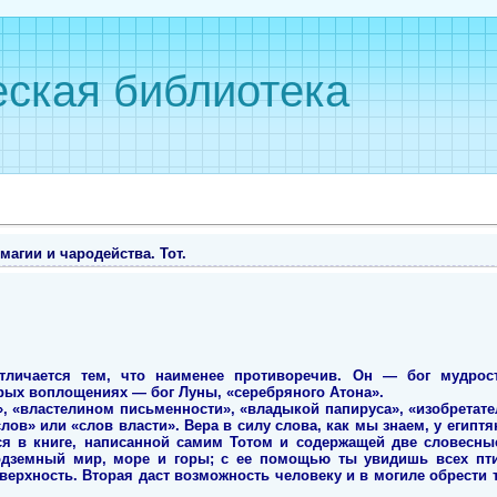
ская библиотека
магии и чародейства. Тот.
тличается тем, что наименее противоречив. Он — бог мудрост
орых воплощениях — бог Луны, «серебряного Атона».
», «властелином письменности», «владыкой папируса», «изобретат
ов» или «слов власти». Вера в силу слова, как мы знаем, у египт
тся в книге, написанной самим Тотом и содержащей две словесны
подземный мир, море и горы; с ее помощью ты увидишь всех пти
верхность. Вторая даст возможность человеку и в могиле обрести 