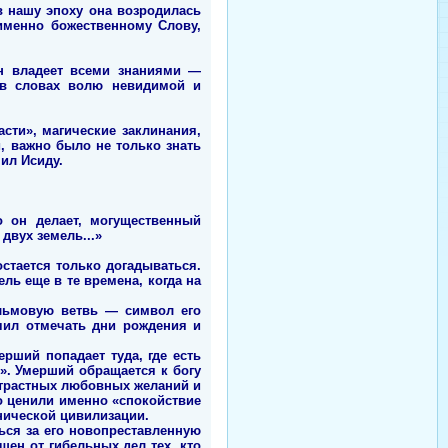
в нашу эпоху она возродилась
именно божественному Слову,
он владеет всеми знаниями —
 в словах волю невидимой и
сти», магические заклинания,
, важно было не только знать
чил Исиду.
о он делает, могущественный
двух земель...»
стается только догадываться.
ль еще в те времена, когда на
льмовую ветвь — символ его
чил отмечать дни рождения и
рший попадает туда, где есть
». Умерший обращается к богу
 страстных любовных желаний и
ко ценили именно «спокойствие
хнической цивилизации.
ься за его новопреставленную
щен от гибельных дел тех, кто