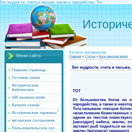
Бог мудрости, счета и письма, магии и чародейства. Тот.
Историче
Каталог материалов
Меню сайта
Главная
»
Статьи
»
Боги народов мира
Бог мудрости, счета и письма, 
Главная страница
Гостевая книга
Историческая
библиотека
ТОТ
100 великих войн
От большинства богов он о
чародейства, а также в некот
Каталог статей
Тота называли «писцом богов
Исторические термины
«властелином божественных сл
одном из текстов повествуе
авторское соглашение
(заколдует) небеса, землю, 
заставит рыб подняться на по
Пользовательское сог...
земле» (воскресит умершего).