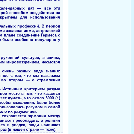
 календарных дат — все эти
орой способом воздействия на
икрытием для использования
туальных профессий. В период
ми заклинаниями, астрологией
м плане соединение Гермеса с
го было особенно популярно у
духовной культуре, знаниям,
тлым мировоззрением, несмотря
 очень разных вида знания:
анное с тем, что мы называем
а во втором — о стремлении
 — Истинным критерием разума
вое место в том, что касается
ет думать, что около 3000 (г.)
способы мышления, были более
пользовались разумом в самой
ало их разумение».
и сохраняется гармония между
инают преобладать, а религия
иса и упадка, люди начинают
раз (в нашей стране — тоже).