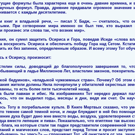
гущие формулы была характерна еще в очень давние времена, и 
научных формул. Правда, древние придавали огромное значение 
енивается с каждым десятилетием.
м книг и владыкой речи, — писал У. Бадж, — считалось, что 
ными. При сотворении мира именно он был тем, кто выразил
произнес эти слова так, что возник мир».
ия, он сумел защитить Осириса и Гора, поведав Исиде «слова вла
а воскресить Осириса и обеспечить победу Гора над Сетом. Кстати
сить их без запинки, определенным образом. И всему этому Тот обу
сь к Осирису, произносит:
телин силы, доводящий до благополучного завершения то, чт
ебывающий в ладье Миллионов Лет, властелин законов, покоритель 
кой бедуинов», «владыкой чужеземных стран». Почему? Об этом о
ания жители долины Нила почерпнули у обитателей окрестных земе
анны, то есть более пяти тысячелетий назад.
 были павиан и ибис. На изображениях Тот нередко держал па
лось, что он выделил годы, месяцы и дни, ведя им счет. Он нау
и.
сь Тоту в погребальном культе. В Книге Мертвых сказано, что уме
что темнее самой темной ночи, и люди блуждают в ней без помощи
жение духа будет дано мне вместо воды, воздуха, удовлетворения
дца вместо лепешек и пива». Показательно, что египтяне так высо
е блага, на которые стали так падки представители современной те
аний и магических слов, предстает перед Тотом и просит заступит
бываешь ты здесь?» — спрашивает Тот. «Я очистился от зла, защи