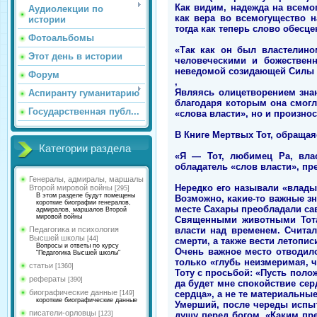
Как видим, надежда на всемо
Аудиолекции по
как вера во всемогущество 
истории
тогда как теперь слово обесц
Фотоальбомы
«Так как он был властелино
Этот день в истории
человеческими и божествен
неведомой созидающей Силы и 
Форум
,
Являясь олицетворением знан
Аспиранту гуманитарию
благодаря которым она смогл
Государственная публ...
«слова власти», но и произно
В Книге Мертвых Тот, обращая
Категории раздела
«Я — Тот, любимец Ра, влас
обладатель «слов власти», пр
Генералы, адмиралы, маршалы
Нередко его называли «влады
Второй мировой войны
[295]
В этом разделе будут помещены
Возможно, какие-то важные зн
короткие биографии генералов,
месте Сахары преобладали сав
адмиралов, маршалов Второй
мировой войны
Священными животными Тота
власти над временем. Счита
Педагогика и психология
Высшей школы
[44]
смерти, а также вести летопис
Вопросы и ответы по курсу
Очень важное место отводило
"Педагогика Высшей школы"
только «глубь неизмеримая, 
статьи
[1360]
Тоту с просьбой: «Пусть поло
рефераты
[390]
да будет мне спокойствие сер
биографические данные
сердца», а не те материальны
[149]
короткие биографические данные
Умерший, после череды испыт
писатели-орловцы
душу перед богом. «Каким пре
[123]