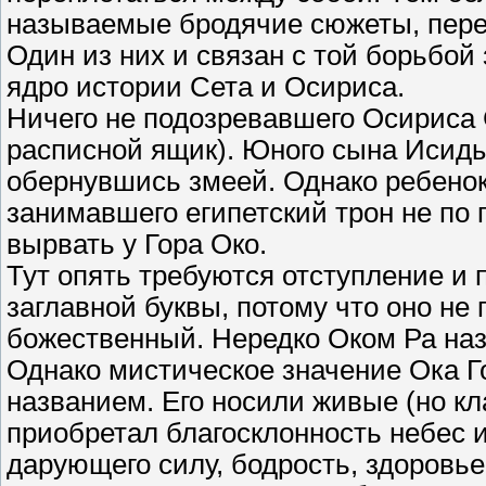
называемые бродячие сюжеты, перехо
Один из них и связан с той борьбой 
ядро истории Сета и Осириса.
Ничего не подозревавшего Осириса 
расписной ящик). Юного сына Исиды
обернувшись змеей. Однако ребенок
занимавшего египетский трон не по 
вырвать у Гора Око.
Тут опять требуются отступление и 
заглавной буквы, потому что оно не
божественный. Нередко Оком Ра на
Однако мистическое значение Ока Го
названием. Его носили живые (но кл
приобретал благосклонность небес 
дарующего силу, бодрость, здоровье