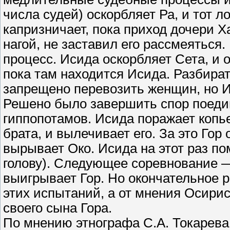
числа судей) оскорбляет Ра, и тот л
капризничает, пока приход дочери Х
нагой, не заставил его рассмеятьс
процесс. Исида оскорбляет Сета, и 
пока там находится Исида. Разбират
запрещено перевозить женщин, но И
Решено было завершить спор поедин
гиппопотамов. Исида поражает копье
брата, и вылечивает его. За это Гор
вырывает Око. Исида на этот раз пом
голову). Следующее соревнование 
выигрывает Гор. Но окончательное р
этих испытаний, а от мнения Осирис
своего сына Гора.
По мнению этнографа С.А. Токарева