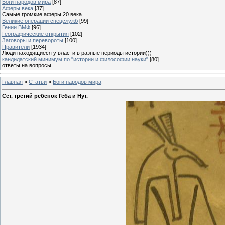
Боги народов мира
[87]
Аферы века
[37]
Самые громкие аферы 20 века
Великие операции спецслужб
[99]
Гении ВМФ
[96]
Географические открытия
[102]
Заговоры и перевороты
[100]
Правители
[1934]
Люди находящиеся у власти в разные периоды истории)))
кандидатский минимум по "истории и философии науки"
[80]
ответы на вопросы
Главная
»
Статьи
»
Боги народов мира
Сет, третий ребёнок Геба и Нут.