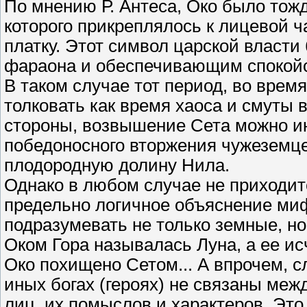
По мнению Р. Антеса, Око было тож
которого прикреплялось к лицевой ч
платку. Этот символ царской власт
фараона и обеспечивающим спокойст
В таком случае тот период, во время
толковать как время хаоса и смуты в
стороны, возвышение Сета можно ин
победоносного вторжения чужеземц
плодородную долину Нила.
Однако в любом случае не приходит
предельно логичное объяснение ми
подразумевать не только земные, но
Оком Гора называлась Луна, а ее ис
Око похищено Сетом... А впрочем, 
иных богах (героях) не связаны ме
лиц, их помыслов и характеров. Это