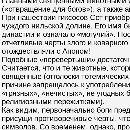
Главными священными животными Се
(«отвращение для богов»), а также 
При нашествии гиксосов Сет приобр
чуждого нильской долине. Его имя 
династии и означало «могучий». По
отчетливые черты злого и коварного 
отождествляли с Апопом!
Подобные «перевертыши» достаточн
Считается, что и те животные, кото
священные (отголоски тотемических 
причине запрещалось к употреблен
«грязных», «нечистых», не угодных 
религиозными пережитками).
Как видим, первоначально боги пр
присущи противоречивые черты, что
символов. Со временем, однако, про