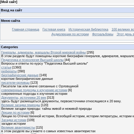
[
Мой сайт
]
Вход на сайт
Меню сайта
Главная страница
Гостевая книга
Историческая библиотека
100 великих в
Аудиолекции по истории
Фотоальбомы
Этот день 
Categories
Генералы, адмиралы, маршалы Второй мировой войны
[295]
В этом разделе будут помещены короткие биографии генералов, адмиралов, маршал
Педагогика и психология Высшей школы
[44]
Вопросы и ответы по курсу "Педагогика Высшей школы"
статьи
[1360]
рефераты
[390]
биографические данные
[149]
короткие биографические данные
писатели-орловцы
[123]
Писатели так или иначе связанные с Орловщиной
современные подходы к изучению истории
[6]
современные подходы к изучению истории
Документы, источники 20 век
[313]
здесь будут размещаться документы, первоисточники относящиеся к 20 веку.
Великие загадки природы
[120]
Великие загадки природы: тайны живой и неживой природы
Лекции по истории
[6]
Лекции по Отечественной истории, Всеобщей истории, истории литературы, истории 
Загадки истории
[109]
загадки истории
Великие авантюристы
[115]
в этом разделе вы узнаете о самых известных авантюристах