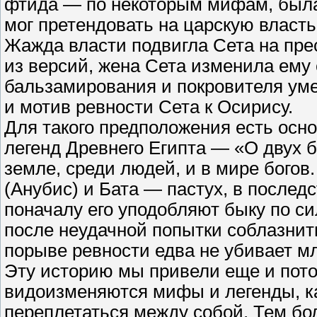
фтида — по некоторым мифам, была 
мог претендовать на царскую власть
Жажда власти подвигла Сета на пре
из версий, жена Сета изменила ему
бальзамирования и покровителя уме
и мотив ревности Сета к Осирису.
Для такого предположения есть осн
легенд Древнего Египта — «О двух б
земле, среди людей, и в мире богов
(Анубис) и Бата — пастух, в после
поначалу его уподобляют быку по си
после неудачной попытки соблазнить
порыве ревности едва не убивает мл
Эту историю мы привели еще и потом
видоизменяются мифы и легенды, к
переплетаться между собой. Тем бо