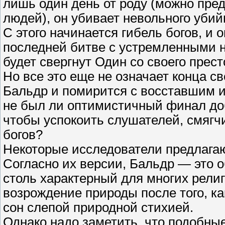
лишь один день от роду (можно предп
людей), он убивает невольного убий
С этого начинается гибель богов, и
последней битве с устремленными 
будет свергнут Один со своего прест
Но все это еще не означает конца св
Бальдр и помирится с восставшим из
не был ли оптимистичный финал доб
чтобы успокоить слушателей, смягч
богов?
Некоторые исследователи предлагаю
Согласно их версии, Бальдр — это 
столь характерный для многих рели
возрождение природы после того, к
сон слепой природной стихией.
Однако надо заметить, что подобны