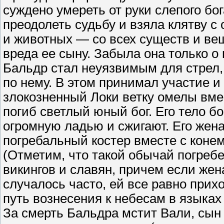
суждено умереть от руки слепого бо
преодолеть судьбу и взяла клятву с
и животных — со всех существ и вещ
вреда ее сыну. Забыла она только о
Бальдр стал неуязвимым для стрел,
по нему. В этом принимал участие и
злокозненный Локи ветку омелы вмес
погиб светлый юный бог. Его тело бо
огромную ладью и сжигают. Его жена 
погребальный костер вместе с коне
(Отметим, что такой обычай погреб
викингов и славян, причем если жена
случалось часто, ей все равно при
путь вознесения к небесам в языках
За смерть Бальдра мстит Вали, сын 