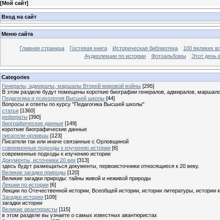
[
Мой сайт
]
Вход на сайт
Меню сайта
Главная страница
Гостевая книга
Историческая библиотека
100 великих в
Аудиолекции по истории
Фотоальбомы
Этот день 
Categories
Генералы, адмиралы, маршалы Второй мировой войны
[295]
В этом разделе будут помещены короткие биографии генералов, адмиралов, маршал
Педагогика и психология Высшей школы
[44]
Вопросы и ответы по курсу "Педагогика Высшей школы"
статьи
[1360]
рефераты
[390]
биографические данные
[149]
короткие биографические данные
писатели-орловцы
[123]
Писатели так или иначе связанные с Орловщиной
современные подходы к изучению истории
[6]
современные подходы к изучению истории
Документы, источники 20 век
[313]
здесь будут размещаться документы, первоисточники относящиеся к 20 веку.
Великие загадки природы
[120]
Великие загадки природы: тайны живой и неживой природы
Лекции по истории
[6]
Лекции по Отечественной истории, Всеобщей истории, истории литературы, истории 
Загадки истории
[109]
загадки истории
Великие авантюристы
[115]
в этом разделе вы узнаете о самых известных авантюристах