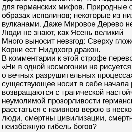
для германских мифов. Природные с
образах исполинов; некоторые из н
вулканами. Даже Мировое Дерево не
Люди не знают, как Ясень великий
Много выносит невзгод: Сверху глож
Корни ест Ниддхогр дракон.
В комментарии к этой строфе перев
«Ни в одной космогонии не рисуется 
о вечных разрушительных процессах
существующее носит в себе начала 
возвращаются с трагической настой
неумолимой прозорливости германск
расстаться с наивною верою в нес
люди, смертны цивилизации, смертн
неизбежную гибель богов?