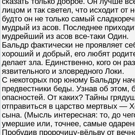
сказать только доброе. Он лучше все
лицом и так светел, что исходит от 
будто он не только самый сладкоре
мудрый из асов. Последнее приходи
мудрейший из асов все-таки Один.
Бальдр фактически не проявляет себ
хороший и добрый, его любят родите
делает зла. Единственно, кого он р
язвительного и зловредного Локи.
С некоторых пор юному Бальдру на
предвестники беды. Узнав об этом, 
опасностей. От каких? Тайны гряду
отправиться в царство мертвых — Х
сына. (Мысль интересная: то, до че
умершие или, точнее, самые одаренн
Пробудив пророчицу-вёльву от вечно