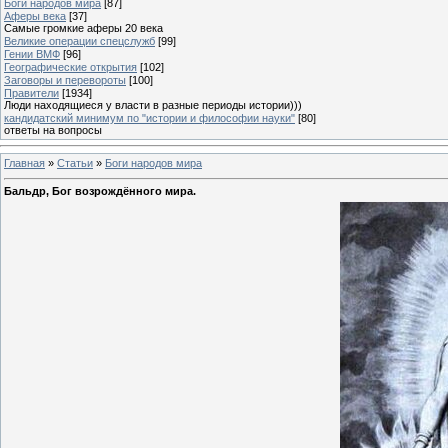
Боги народов мира
[87]
Аферы века
[37]
Самые громкие аферы 20 века
Великие операции спецслужб
[99]
Гении ВМФ
[96]
Географические открытия
[102]
Заговоры и перевороты
[100]
Правители
[1934]
Люди находящиеся у власти в разные периоды истории)))
кандидатский минимум по "истории и философии науки"
[80]
ответы на вопросы
Главная
»
Статьи
»
Боги народов мира
Бальдр, Бог возрождённого мира.