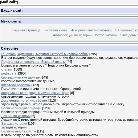
[
Мой сайт
]
Вход на сайт
Меню сайта
Главная страница
Гостевая книга
Историческая библиотека
100 великих в
Аудиолекции по истории
Фотоальбомы
Этот день 
Categories
Генералы, адмиралы, маршалы Второй мировой войны
[295]
В этом разделе будут помещены короткие биографии генералов, адмиралов, маршал
Педагогика и психология Высшей школы
[44]
Вопросы и ответы по курсу "Педагогика Высшей школы"
статьи
[1360]
рефераты
[390]
биографические данные
[149]
короткие биографические данные
писатели-орловцы
[123]
Писатели так или иначе связанные с Орловщиной
современные подходы к изучению истории
[6]
современные подходы к изучению истории
Документы, источники 20 век
[313]
здесь будут размещаться документы, первоисточники относящиеся к 20 веку.
Великие загадки природы
[120]
Великие загадки природы: тайны живой и неживой природы
Лекции по истории
[6]
Лекции по Отечественной истории, Всеобщей истории, истории литературы, истории 
Загадки истории
[109]
загадки истории
Великие авантюристы
[115]
в этом разделе вы узнаете о самых известных авантюристах