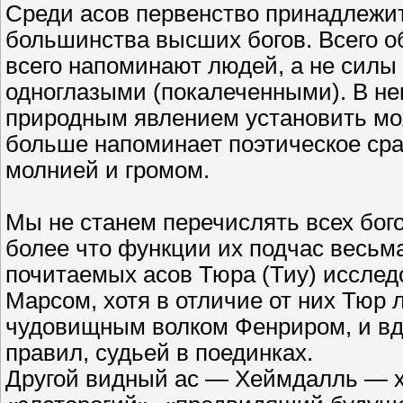
Среди асов первенство принадлежит
большинства высших богов. Всего о
всего напоминают людей, а не силы
одноглазыми (покалеченными). В не
природным явлением установить можн
больше напоминает поэтическое срав
молнией и громом.
Мы не станем перечислять всех бого
более что функции их подчас весьм
почитаемых асов Тюра (Тиу) исследо
Марсом, хотя в отличие от них Тюр 
чудовищным волком Фенриром, и вд
правил, судьей в поединках.
Другой видный ас — Хеймдалль — х