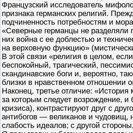
Французский исследователь мифоло
признака германских религий. Прежд
подчиненность потребностям и мора
«Северные германцы не разделяли п
них война с ее доблестью и технич
на верховную функцию» (мистическ
В этой связи «религия в целом, есл
беспокойный, трагический, пессими
скандинавские боги и, вероятно, та
близки в нравственном отношении 
Наконец, третье отличие: «История 
за которым следует возрождение, и б
кризиса), контрастируют друг с друг
антибогов — великанов и чудовищ, н
слабость идеалов; с другой стороны