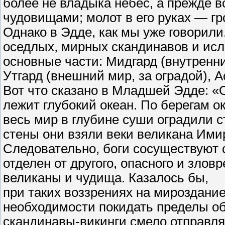
более не владыка небес, а прежде 
чудовищами; молот в его руках — гр
Однако в Эдде, как мы уже говорил
оседлых, мирных скандинавов и исл
основные части: Мидгард (внутренн
Утгард (внешний мир, за оградой), А
Вот что сказано в Младшей Эдде: «О
лежит глубокий океан. По берегам ок
весь мир в глубине суши оградили с
стены они взяли веки великана Ими
Следовательно, боги сосуществуют 
отделен от другого, опасного и злов
великаны и чудища. Казалось бы,
при таких воззрениях на мироздание
необходимости покидать пределы об
скандинавы-викинги смело отправля