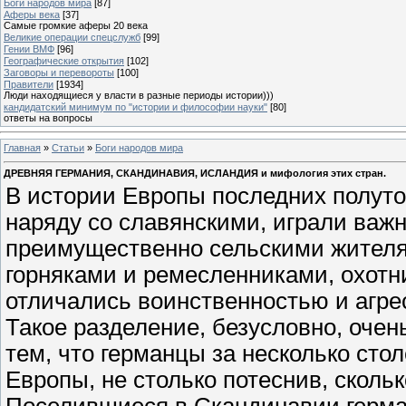
Боги народов мира
[87]
Аферы века
[37]
Самые громкие аферы 20 века
Великие операции спецслужб
[99]
Гении ВМФ
[96]
Географические открытия
[102]
Заговоры и перевороты
[100]
Правители
[1934]
Люди находящиеся у власти в разные периоды истории)))
кандидатский минимум по "истории и философии науки"
[80]
ответы на вопросы
Главная
»
Статьи
»
Боги народов мира
ДРЕВНЯЯ ГЕРМАНИЯ, СКАНДИНАВИЯ, ИСЛАНДИЯ и мифология этих стран.
В истории Европы последних полуто
наряду со славянскими, играли важ
преимущественно сельскими жителя
горняками и ремесленниками, охотн
отличались воинственностью и агре
Такое разделение, безусловно, очен
тем, что германцы за несколько сто
Европы, не столько потеснив, сколь