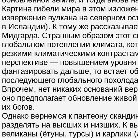
Картина гибели мира в этом изложе
извержение вулкана на северном ост
в Исландии). К тому же рассказывае
Мидгарда. Странным образом этот 
глобальном потеплении климата, ко
резкими климатическими контрастам
перспективе — повышением уровня М
фантазировать дальше, то встает об
последующего глобального похолода
Впрочем, нет никаких оснований вер
оно предполагает обновление живой
их богов.
Однако вернемся к пантеону сканди
разделять на высших и низших. К в
великаны (ётуны, турсы) и карлики 