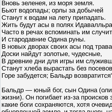
Вновь зеленея, из моря земля.
Бьют водопады; орлы за добычей
Станут к водам на лету припадать.
Жить будут асы в полях Идавалльра
Часто в речах вспоминать им случи
И стародавние Одина руны.
В новых дворах своих асы под трав
Доски найдут золотые, чудесные,
В древние дни для игры им служивш
Станут хлеба вырастать без посевов
Горе забудется; Бальдр возвратится"
Бальдр — юный бог, сын Одина (ол
жизни). Он погибает из-за происков
какие боги сохраняются, хотя очевид
обновленной земле, и тогда вновь на