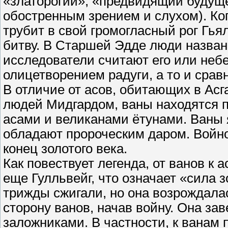
«златорогий», «предвидящий будуще
обостренным зрением и слухом). Ког
трубит в свой громогласный рог Гь
битву. В Старшей Эдде люди назван
исследователи считают его или неб
олицетворением радуги, а то и сра
В отличие от асов, обитающих в Асг
людей Мидгардом, ваны находятся п
асами и великанами ётунами. Ваны
обладают пророческим даром. Войн
конец золотого века.
Как повествует легенда, от ванов к 
еще Гулльвейг, что означает «сила 
трижды сжигали, но она возрождалас
сторону ванов, начав войну. Она з
заложниками. В частности, к ванам 