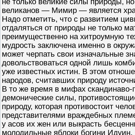
не только великие силы природы, но
великанов — Мимир — является хра
Надо отметить, что с развитием ци
отдаляться от природы не только ма
преимущественно на хитроумную тех
мудрость заключена именно в окруж
может черпать свои изначальные зна
довольствоваться одной лишь комб
уже известных истин. В этом отноше
народов, считавших природу источн
В то же время в мифах скандинаво-
демонические силы, противостоящи
природу, которая противостоит чело
представителями враждебных племен
у асов их жен или выкрасть бесценн
молодильные яблоки богини Идуин.