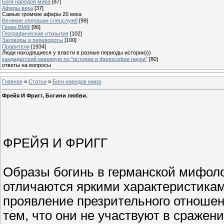
Боги народов мира
[87]
Аферы века
[37]
Самые громкие аферы 20 века
Великие операции спецслужб
[99]
Гении ВМФ
[96]
Географические открытия
[102]
Заговоры и перевороты
[100]
Правители
[1934]
Люди находящиеся у власти в разные периоды истории)))
кандидатский минимум по "истории и философии науки"
[80]
ответы на вопросы
Главная
»
Статьи
»
Боги народов мира
Фрейя И Фригг, Богини любви.
ФРЕЙЯ И ФРИГГ
Образы богинь в германской мифоло
отличаются яркими характеристикам
проявление презрительного отношен
тем, что они не участвуют в сражени