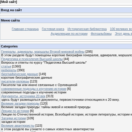
[
Мой сайт
]
Вход на сайт
Меню сайта
Главная страница
Гостевая книга
Историческая библиотека
100 великих в
Аудиолекции по истории
Фотоальбомы
Этот день 
Categories
Генералы, адмиралы, маршалы Второй мировой войны
[295]
В этом разделе будут помещены короткие биографии генералов, адмиралов, маршал
Педагогика и психология Высшей школы
[44]
Вопросы и ответы по курсу "Педагогика Высшей школы"
статьи
[1360]
рефераты
[390]
биографические данные
[149]
короткие биографические данные
писатели-орловцы
[123]
Писатели так или иначе связанные с Орловщиной
современные подходы к изучению истории
[6]
современные подходы к изучению истории
Документы, источники 20 век
[313]
здесь будут размещаться документы, первоисточники относящиеся к 20 веку.
Великие загадки природы
[120]
Великие загадки природы: тайны живой и неживой природы
Лекции по истории
[6]
Лекции по Отечественной истории, Всеобщей истории, истории литературы, истории 
Загадки истории
[109]
загадки истории
Великие авантюристы
[115]
в этом разделе вы узнаете о самых известных авантюристах