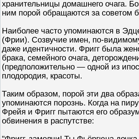
хранительницы домашнего очага. Бо
ним порой обращаются за советом б
Наиболее часто упоминаются в Эдце
(Фрии). Созвучие имен, по-видимому
даже идентичности. Фригг была жен
брака, семейного очага, деторожден
(предположительно — одной из ипос
плодородия, красоты.
Таким образом, порой эти два образ
упоминаются порознь. Когда на пиру
Фрейя и Фригг пытаются его образум
обвинения в распутстве:
"Фригг, замолчи! Ты Фьёргюна дочка