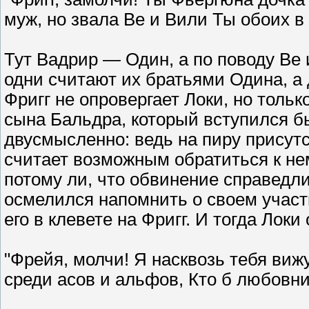
муж, но звала Be и Вили Ты обоих в
Тут Вадрир — Один, а по поводу Be
одни считают их братьями Одина, а 
Фригг не опровергает Локи, но тольк
сына Бальдра, который вступился б
двусмысленно: ведь на пиру присутс
считает возможным обратиться к нем
потому ли, что обвинение справедли
осмелился напомнить о своем участ
его в клевете на Фригг. И тогда Локи
"Фрейя, молчи! Я насквозь тебя вижу
среди асов и альфов, Кто б любовни