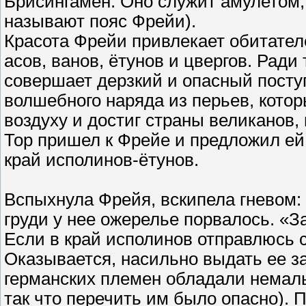
Брисингамен. Оно служит амулетом,
называют пояс Фрейи).
Красота Фрейи привлекает обитател
асов, ванов, ётунов и цвергов. Ради
совершает дерзкий и опасный посту
волшебного наряда из перьев, кото
воздуху и достиг страны великанов, 
Тор пришел к Фрейе и предложил ей
край исполинов-ётунов.
Вспыхнула Фрейя, вскипела гневом: 
груди у нее ожерелье порвалось. «З
Если в край исполинов отправлюсь с
Оказывается, насильно выдать ее з
германских племен обладали немал
так что перечить им было опасно).