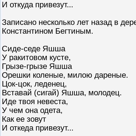
И откуда привезут...
Записано несколько лет назад в де
Константином Бегтиным.
Сиде-седе Яшша
У ракитовом кусте,
Грызе-грызе Яшша
Орешки коленые, милою дареные.
Цок-цок, леденец,
Вставай (сигай) Яшша, молодец.
Иде твоя невеста,
У чем она одета,
Как ее зовут
И откеда привезут...