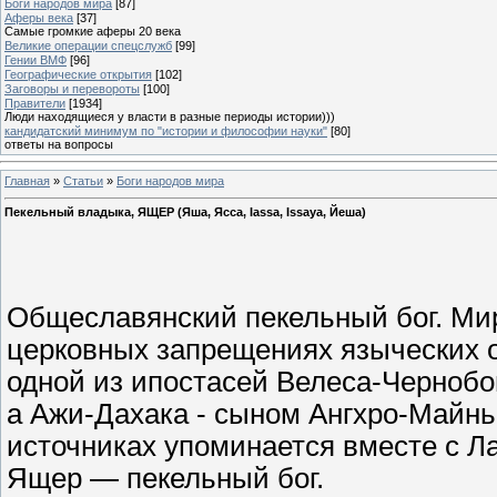
Боги народов мира
[87]
Аферы века
[37]
Самые громкие аферы 20 века
Великие операции спецслужб
[99]
Гении ВМФ
[96]
Географические открытия
[102]
Заговоры и перевороты
[100]
Правители
[1934]
Люди находящиеся у власти в разные периоды истории)))
кандидатский минимум по "истории и философии науки"
[80]
ответы на вопросы
Главная
»
Статьи
»
Боги народов мира
Пекельный владыка, ЯЩЕР (Яша, Ясса, Iassa, Issaya, Йеша)
Общеславянский пекельный бог. Мир
церковных запрещениях языческих об
одной из ипостасей Велеса-Чернобо
а Ажи-Дахака - сыном Ангхро-Майнь
источниках упоминается вместе с Ла
Ящер — пекельный бог.