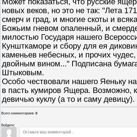
Может показаться, что русские ящер
новых веков, но это не так: "Лета 17
смерч и град, и многие скоты и всяк
Божьим гневом опаленный, и смерде
милостью Государя нашего Всеросси
Куншткаморе и сбору для ея диковин
каменьев небесных, и прочих чудес,
двойным вином..." Подписана бума
Штыковым.
Особо чествовали нашего Яеньку н
в пасть кумиров Ящера. Возможно, 
девичью куклу (а то и саму девицу).
Всего комментариев
:
0
Войдите: