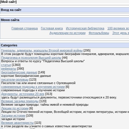
[
Мой сайт
]
Вход на сайт
Меню сайта
Главная страница
Гостевая книга
Историческая библиотека
100 великих в
Аудиолекции по истории
Фотоальбомы
Этот день 
Categories
Генералы, адмиралы, маршалы Второй мировой войны
[295]
В этом разделе будут помещены короткие биографии генералов, адмиралов, маршал
Педагогика и психология Высшей школы
[44]
Вопросы и ответы по курсу "Педагогика Высшей школы"
статьи
[1360]
рефераты
[390]
биографические данные
[149]
короткие биографические данные
писатели-орловцы
[123]
Писатели так или иначе связанные с Орловщиной
современные подходы к изучению истории
[6]
современные подходы к изучению истории
Документы, источники 20 век
[313]
здесь будут размещаться документы, первоисточники относящиеся к 20 веку.
Великие загадки природы
[120]
Великие загадки природы: тайны живой и неживой природы
Лекции по истории
[6]
Лекции по Отечественной истории, Всеобщей истории, истории литературы, истории 
Загадки истории
[109]
загадки истории
Великие авантюристы
[115]
в этом разделе вы узнаете о самых известных авантюристах