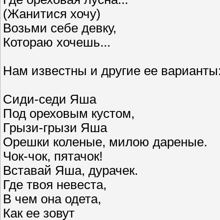
(Жанитися хочу)
Возьми себе девку,
Котораю хочешь...
Нам известны и другие ее варианты
Сиди-седи Яша
Под ореховым кустом,
Грызи-грызи Яша
Орешки коленые, милою дареные.
Чок-чок, пятачок!
Вставай Яша, дурачек.
Где твоя невеста,
В чем она одета,
Как ее зовут