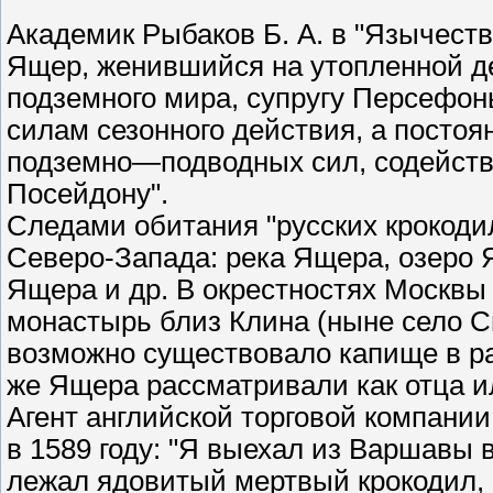
Академик Рыбаков Б. А. в "Язычеств
Ящер, женившийся на утопленной де
подземного мира, супругу Персефон
силам сезонного действия, а посто
подземно—подводных сил, содейству
Посейдону".
Следами обитания "русских крокоди
Северо-Запада: река Ящера, озеро
Ящера и др. В окрестностях Москвы
монастырь близ Клина (ныне село С
возможно существовало капище в ра
же Ящера рассматривали как отца и
Агент английской торговой компани
в 1589 году: "Я выехал из Варшавы в
лежал ядовитый мертвый крокодил,