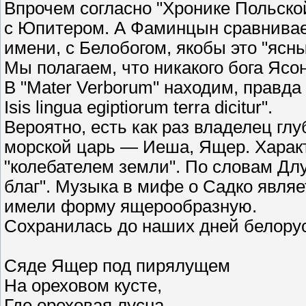
Впрочем согласно "Хронике Польско
с Юпитером. А Фаминцын сравнивает
имени, с Белобогом, якобы это "ясны
Мы полагаем, что никакого бога Ясо
В "Mater Verborum" находим, правда т
Isis lingua egiptiorum terra dicitur".
Вероятно, есть как раз владелец гл
морской царь — Иеша, Ящер. Характ
"колебателем земли". По словам Дл
благ". Музыка в мифе о Садко явля
имели форму ящерообразную.
Сохранилась до наших дней белорус
Сяде Ящер под пирялущем
На ореховом кусте,
Где ореховая лусна...