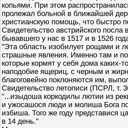
копьями. При этом распространилась
пролежал больной в ближайшей дере
христианскую помощь, что быстро п
Свидетельство австрийского посла 
бывавшего у нас в 1517 и в 1526 год
"Эта область изобилует рощами и л
страшные явления. Именно там и по
которые кормят у себя дома каких-т
наподобие ящериц, с черным и жирны
благоговейно поклоняются им, выпо
Свидетельство летописи (ПСРЛ, т. 3
"...изыдоша коркодилы лютии из рек
и ужосашося люди и молиша Бога по
избиша. Того же году представися ц
в 14 день."