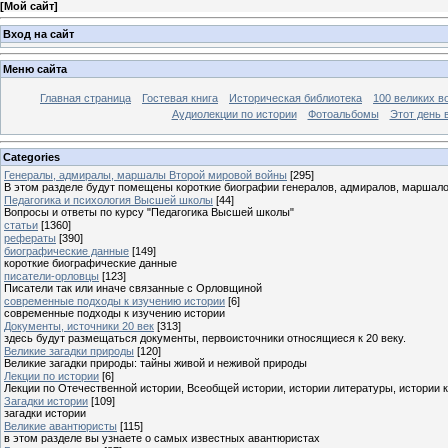
[
Мой сайт
]
Вход на сайт
Меню сайта
Главная страница
Гостевая книга
Историческая библиотека
100 великих в
Аудиолекции по истории
Фотоальбомы
Этот день 
Categories
Генералы, адмиралы, маршалы Второй мировой войны
[295]
В этом разделе будут помещены короткие биографии генералов, адмиралов, маршал
Педагогика и психология Высшей школы
[44]
Вопросы и ответы по курсу "Педагогика Высшей школы"
статьи
[1360]
рефераты
[390]
биографические данные
[149]
короткие биографические данные
писатели-орловцы
[123]
Писатели так или иначе связанные с Орловщиной
современные подходы к изучению истории
[6]
современные подходы к изучению истории
Документы, источники 20 век
[313]
здесь будут размещаться документы, первоисточники относящиеся к 20 веку.
Великие загадки природы
[120]
Великие загадки природы: тайны живой и неживой природы
Лекции по истории
[6]
Лекции по Отечественной истории, Всеобщей истории, истории литературы, истории 
Загадки истории
[109]
загадки истории
Великие авантюристы
[115]
в этом разделе вы узнаете о самых известных авантюристах