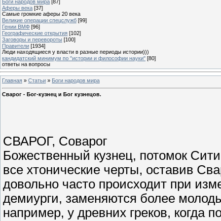
Боги народов мира
[87]
Аферы века
[37]
Самые громкие аферы 20 века
Великие операции спецслужб
[99]
Гении ВМФ
[96]
Географические открытия
[102]
Заговоры и перевороты
[100]
Правители
[1934]
Люди находящиеся у власти в разные периоды истории)))
кандидатский минимум по "истории и философии науки"
[80]
ответы на вопросы
Главная
»
Статьи
»
Боги народов мира
Сварог - Бог-кузнец и Бог кузнецов.
СВАРОГ, Соварог
Божественный кузнец, потомок Сити
все хтонические черты, оставив Свар
довольно часто происходит при изме
демиурги, заменяются более молоды
например, у древних греков, когда 