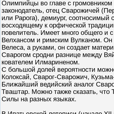
Олимпийцы во главе с громовником 
законодатель, отец Сварожичей (Пер
или Рарога), демиург, соотносимый
восходящему к орфической традиции.
повелитель. Имеет много общего и 
Велхансом и римским Вулканом. Он т
Велеса, а руками, он создает мате
Сварогом сродни разнице между Вя
кователем Илмариненом.
С большой долей вероятности можно 
Колоксай, Сварог-Сварожич, Кузьма
Ближайший ведийский аналог Сварог
Тваштар. Можно также сказать, что
Силы на разных языках.
В Ипатьевской летописи (начало XII в