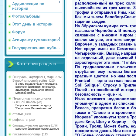
расположенный на трех холм
Аудиолекции по
высочайшем из трех месте. З
истории
трофея и отправил в Рим, как
Фотоальбомы
Как мы знаем Белобогу-Свент
гадания сходен.
Этот день в истории
На Збручском кумире есть тре
называли Чернобога. В пользу
Форум
связанное с нижним миром Я
козлиные уши, это тоже свиде
Аспиранту гуманитарию
Впрочем, у западных славян м
Государственная публ...
Нет среди имен ни Семиглав
Четырехликий. Вывод напраши
не отдельный, даже высший б
характеризует это имя: "Trihlav 
Категории раздела
По средневековым польским
отрубания ему головы Богом
красным цветом, но нам после
Генералы, адмиралы, маршалы
Frentzel — одна из глав посвя
Второй мировой войны
[295]
В этом разделе будут помещены
Soli Salique". Строку о Триг
короткие биографии генералов,
Полей - от ошибочной интерпре
адмиралов, маршалов Второй
мировой войны
безопасность + -que - и.
Из-за похожего недопониман
Педагогика и психология
Высшей школы
[44]
упомянут в одном из списков 
Вопросы и ответы по курсу
Велеса, превратив бесов в бо
"Педагогика Высшей школы"
также в "Слове и откровении
статьи
[1360]
Игореве" упомянуты тропа Тр
рефераты
[390]
даже Кию, Щеку и Хориву — бр
биографические данные
Троян, Трояк. Может быть, е
[149]
короткие биографические данные
покорителя даков. Или века т
писатели-орловцы
"О Бояне, соловию стараго в
[123]