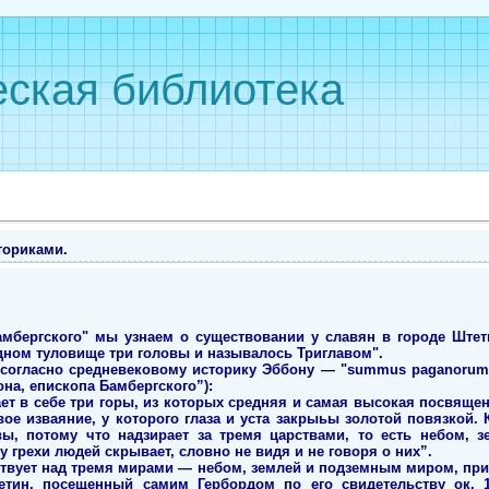
ская библиотека
ториками.
мбергского" мы узнаем о существовании у славян в городе Штет
дном туловище три головы и называлось Триглавом".
согласно средневековому историку Эббону — "summus paganorum 
тона, епископа Бамбергского”):
ючает в себе три горы, из которых средняя и самая высокая посвящ
авое изваяние, у которого глаза и уста закрыьы золотой повязкой
вы, потому что надзирает за тремя царствами, то есть небом, з
у грехи людей скрывает, словно не видя и не говоря о них”.
аствует над тремя мирами — небом, землей и подземным миром, при
етин, посещенный самим Гербордом по его свидетельству ок. 11