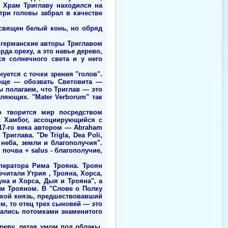
 Храм Триглаву находился на
три головы забрал в качестве
освящен белый конь, но обряд
о германские авторы Триглавом
да ореху, а это навье дерево,
я солнечного света и у него
уется с точки зрения "голов".
роще — обозвать Световита —
 полагаем, что Триглав — это
ляющих. "Mater Verborum" так
о творится мир посредством
й Хамбог, ассоциирующийся с
 17-го века автором — Abraham
риглава. "De Trigla, Dea Poli,
 неба, земли и благополучия".
 почва + salus - благополучие,
ператора Рима Трояна. Троян
читали Утрия , Трояна, Хорса,
уна и Хорса, Дыя и Трояна", а
ом Трояном. В "Слове о Полку
акой князь, предшествовавший
м, то отец трех сыновей — это
вались потомками знаменитого
реву, летая умом под облакы,