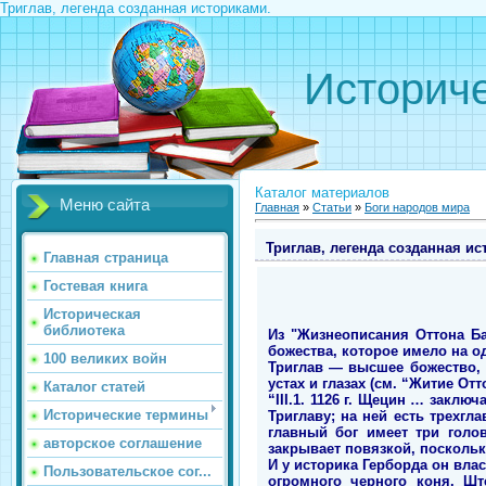
Триглав, легенда созданная историками.
Историче
Каталог материалов
Меню сайта
Главная
»
Статьи
»
Боги народов мира
Триглав, легенда созданная ис
Главная страница
Гостевая книга
Историческая
библиотека
Из "Жизнеописания Оттона Ба
божества, которое имело на о
100 великих войн
Триглав — высшее божество, 
устах и глазах (см. “Житие От
Каталог статей
“III.1. 1126 г. Щецин … закл
Исторические термины
Триглаву; на ней есть трехгл
главный бог имеет три голо
авторское соглашение
закрывает повязкой, поскольк
И у историка Герборда он вл
Пользовательское сог...
огромного черного коня. Шт