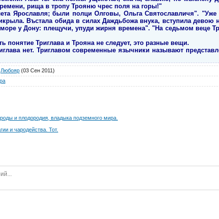
ремени, рища в тропу Трояню чрес поля на горы!"
ета Ярославля; были полци Олговы, Ольга Святославличя". "Уже б
рикрыла. Въстала обида в силах Даждьбожа внука, вступила девою 
оре у Дону: плещучи, упуди жирня времена". "На седьмом веце Т
ь понятие Триглава и Трояна не следует, это разные вещи.
риглава нет. Триглавом современные язычники называют представ
Любояр
(03 Сен 2011)
ра
роды и плодородия, владыка подземного мира.
гии и чародейства. Тот.