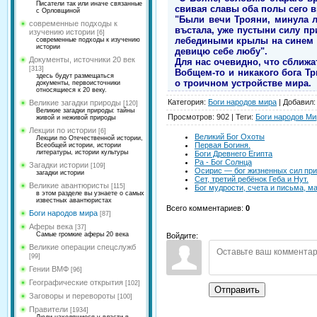
Писатели так или иначе связанные
свивая славы оба полы сего в
с Орловщиной
"Были вечи Трояни, минула л
современные подходы к
въстала, уже пустыни силу п
изучению истории
[6]
лебедиными крылы на синем м
современные подходы к изучению
истории
девицю себе любу".
Документы, источники 20 век
Для нас очевидно, что сближат
[313]
Вобщем-то и никакого бога Т
здесь будут размещаться
о троичном устройстве мира.
документы, первоисточники
относящиеся к 20 веку.
Категория
:
Боги народов мира
|
Добавил
:
Великие загадки природы
[120]
Великие загадки природы: тайны
Просмотров
:
902
|
Теги
:
Боги народов Ми
живой и неживой природы
Лекции по истории
[6]
Великий Бог Охоты
Лекции по Отечественной истории,
Первая Богиня.
Всеобщей истории, истории
литературы, истории культуры
Боги Древнего Египта
Ра - Бог Солнца
Загадки истории
[109]
Осирис — бог жизненных сил при
загадки истории
Сет, третий ребёнок Геба и Нут.
Великие авантюристы
[115]
Бог мудрости, счета и письма, ма
в этом разделе вы узнаете о самых
известных авантюристах
Всего комментариев
:
0
Боги народов мира
[87]
Аферы века
[37]
Самые громкие аферы 20 века
Войдите:
Великие операции спецслужб
[99]
Гении ВМФ
[96]
Географические открытия
[102]
Отправить
Заговоры и перевороты
[100]
Правители
[1934]