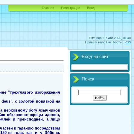
Главная
Регистрация
Вход
Пятница, 07 Авг 2026, 01:40
Приветствую Вас
Гость
|
RSS
Вход на сайт
Поиск
ине "трехглавого изображения
deus", с золотой повязкой на
ена верховному богу язычников
. Как объясняют жрецы идолов,
емлей и преисподней, а лицо
частен к гаданию посредством
20-го года, как и у Эббона,