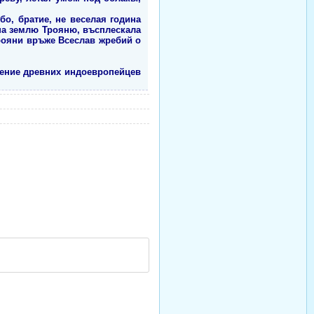
о, братие, не веселая година
на землю Трояню, въсплескала
рояни връже Всеслав жребий о
ление древних индоевропейцев