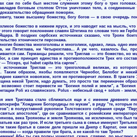
ах сам по себе был местом служения этому богу о трех головах.
авладев боговым столпом Оттон уничтожил тело, а соединенные 
 доказательство обращения поморян.
овиту, также высшему божеству, богу богов — в свою очередь п
хликое божество в нижнем ярусе, и это наводит нас на мысль, чт
 этого говорит поклонение славян Штетина по словам того же Гербор
щера. В поздних сербских источниках сказано, что Троян боитс
тельство хтоничности персонажа.
ногие божества многоголовы и многолики, однако, лишь одно имен
а, ни Пятиглава, ни Четырехглава... А уж чего, казалось бы, п
вается сам. Германцы решили, что Триглав — это божество, но мы
ог, а сам принцип единства и противоположности Трех его состав
— Triceps, qui habet capita tria capree".
 источникам Триглав — это трехголовый великан, из которог
. Таким образом, якобы появляются Чернобог, Белобог и неки
днее кажется новоязом, хотя не противоречит логике. В трактате
щена некой Тригле, надо думать, это просто так переиначен образ Т
ле возможно стоит перевести не "Богиня полей и земли", а "Богиня
тации Poli из славянского. Рolus - небесный свод + solum - земля,
ия имя Триглава стало сближаться еще и с именем древнего им
апокрифа "Хождение Богородицы по мукам", в ряду "те, которые по
гов"; в полууставной рукописи Толстовского собрания среди "Пер
 святых апостолов", где он сравнивается с ромейским император
оянова, века Трояновы и земля Троянова, не исключено, что был т
атьев как раз трое. И если третьего сына в семье именуют Третьяко
сли такие братья в самом деле пришли на Днепр с Карпат, они наз
рояновы — когда правили три брата, а не какой-то там Троян?
ремени! Абы ты сиа полкы ущекотал, скача, славию, по мыслену д